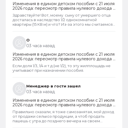
Изменения в едином детском пособии с 21 июля
2026 года: пересмотр правила нулевого дохода и
новый порядок оформления пособий по месту
Здравствуйте! Вот, моему сыну от умершего отца
пребывания
досталась в наследство 1/2 однокомнатной
квартиры (15 КВ.м) и что? Из-за этого мы считаемся
супер обеспеченными? Отказ пришёл сразу.
Несправедливо, что унаследованные доли
наследства играют роль.
О
03 часа назад
Изменения в едином детском пособии с 21 июля
2026 года: пересмотр правила нулевого дохода и
новый порядок оформления пособий по месту
Если доля 1/3, 1/4 и т.д (не 1/2), то эту жилплощадь не
пребывания
учитывают при назначении пособия.
Менеджер в гости зашел
03 часа назад
Изменения в едином детском пособии с 21 июля
2026 года: пересмотр правила нулевого дохода и
новый порядок оформления пособий по месту
Правильно сказали, я тоже самозанятая, мой доход
пребывания
от продажи сельхоз продукции, а чтоб продать
пашешь с утра до позднего вечера на своем
огороде и во дворах с животинками