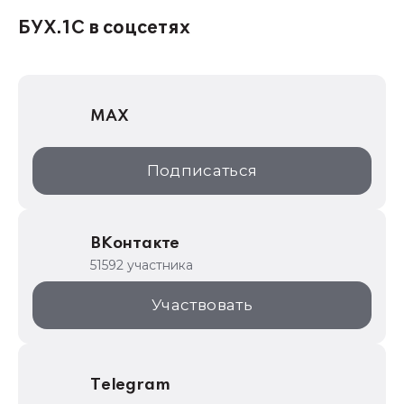
1С:Консалтинг
БУХ.1С в соцсетях
1Софт
1С Отраслевые решения
MAX
1С:Дистрибьюция
1С:Образование
Подписаться
ИТС.1C.ru
Образовательные программы
ВКонтакте
1С для торговли
51592 участника
1С:Торговая площадка
Участвовать
Telegram