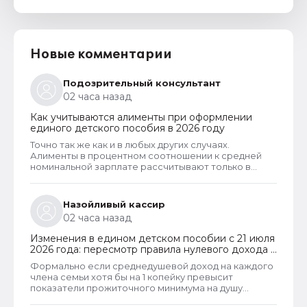
Новые комментарии
Подозрительный консультант
02 часа назад
Как учитываются алименты при оформлении
единого детского пособия в 2026 году
Точно так же как и в любых других случаях.
Алименты в процентном соотношении к средней
номинальной зарплате рассчитывают только в
случаях, когда алименты официально не
оформлены и разведенный заявитель их не
получает. Но долг по алиментам может возникнуть
Назойливый кассир
только тогда, когда алименты оформлены в
02 часа назад
соответствии с судебным решением. И если есть
решение суда, то алименты рассчитывают в
Изменения в едином детском пособии с 21 июля
фактическом размере. То есть, в том размере,
2026 года: пересмотр правила нулевого дохода и
который указан судом.
новый порядок оформления пособий по месту
Формально если среднедушевой доход на каждого
пребывания
члена семьи хотя бы на 1 копейку превысит
показатели прожиточного минимума на душу
населения, то у СФР появляется достаточное