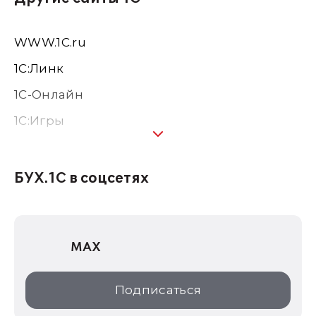
WWW.1С.ru
1С:Линк
1С-Онлайн
1C:Игры
1С:Предприятие 8
1С:Консалтинг
БУХ.1С в соцсетях
1Софт
1С Отраслевые решения
MAX
1С:Дистрибьюция
1С:Образование
Подписаться
ИТС.1C.ru