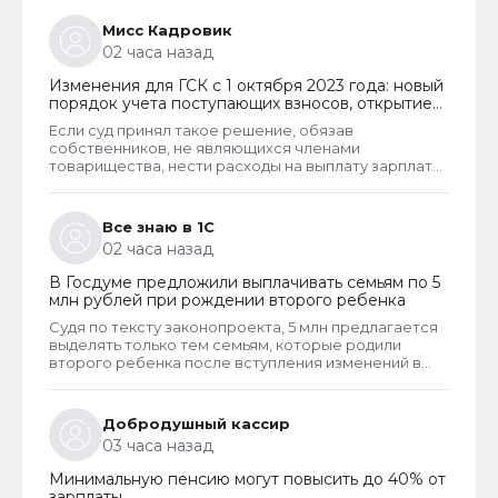
основание для отказа в пособии. Такое отказ, к
сожалению, оспорить уже не удастся. Исключение
Мисс Кадровик
из этого правила сделано только для многодетных
02 часа назад
семей. При незначительном превышении доходов
таким семьям теперь не отказывают в выплате.
Изменения для ГСК с 1 октября 2023 года: новый
порядок учета поступающих взносов, открытие
расчетных счетов и переход на применение
Если суд принял такое решение, обязав
бухгалтерского ПО
собственников, не являющихся членами
товарищества, нести расходы на выплату зарплаты
председателю, то такое решение неправомерно и
может быть оспорено в вышестоящем суде. Но
скорее всего речь в споре шла не о зарплате или
Все знаю в 1С
не только о зарплате председателя, но и об оплате
02 часа назад
его услуг, которые он может оказывать наряду со
своей основной деятельностью. Такие услуги и
В Госдуме предложили выплачивать семьям по 5
работы должны оплачивать все собственники
млн рублей при рождении второго ребенка
гаражей.
Судя по тексту законопроекта, 5 млн предлагается
выделять только тем семьям, которые родили
второго ребенка после вступления изменений в
законную силу, если их конечно когда-либо примут,
что навряд ли. Тем семьям, в которых к моменты
принятия проекта, уже был второй ребенок, а
Добродушный кассир
также многодетным семьям, документ не
03 часа назад
предлагает никаких мер поддержки. Очевидно,
цель проекта - стимулирование именно на
Минимальную пенсию могут повысить до 40% от
рождение второго ребенка.
зарплаты