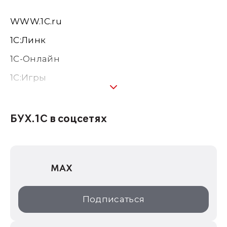
WWW.1С.ru
1С:Линк
1С-Онлайн
1C:Игры
1С:Предприятие 8
1С:Консалтинг
БУХ.1С в соцсетях
1Софт
1С Отраслевые решения
MAX
1С:Дистрибьюция
1С:Образование
Подписаться
ИТС.1C.ru