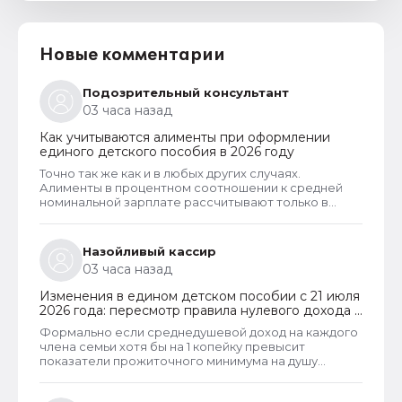
Новые комментарии
Подозрительный консультант
03 часа назад
Как учитываются алименты при оформлении
единого детского пособия в 2026 году
Точно так же как и в любых других случаях.
Алименты в процентном соотношении к средней
номинальной зарплате рассчитывают только в
случаях, когда алименты официально не
оформлены и разведенный заявитель их не
получает. Но долг по алиментам может возникнуть
Назойливый кассир
только тогда, когда алименты оформлены в
03 часа назад
соответствии с судебным решением. И если есть
решение суда, то алименты рассчитывают в
Изменения в едином детском пособии с 21 июля
фактическом размере. То есть, в том размере,
2026 года: пересмотр правила нулевого дохода и
который указан судом.
новый порядок оформления пособий по месту
Формально если среднедушевой доход на каждого
пребывания
члена семьи хотя бы на 1 копейку превысит
показатели прожиточного минимума на душу
населения, то у СФР появляется достаточное
основание для отказа в пособии. Такое отказ, к