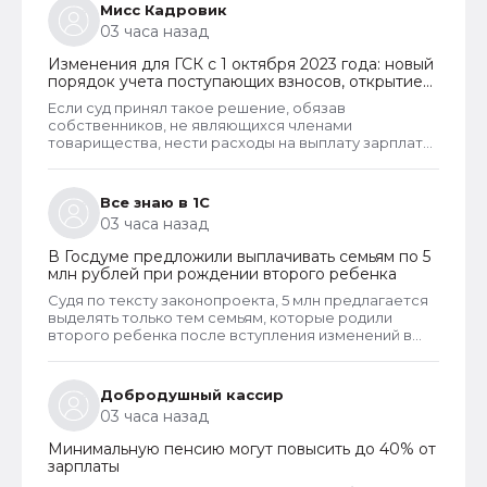
сожалению, оспорить уже не удастся. Исключение
Мисс Кадровик
из этого правила сделано только для многодетных
03 часа назад
семей. При незначительном превышении доходов
таким семьям теперь не отказывают в выплате.
Изменения для ГСК с 1 октября 2023 года: новый
порядок учета поступающих взносов, открытие
расчетных счетов и переход на применение
Если суд принял такое решение, обязав
бухгалтерского ПО
собственников, не являющихся членами
товарищества, нести расходы на выплату зарплаты
председателю, то такое решение неправомерно и
может быть оспорено в вышестоящем суде. Но
скорее всего речь в споре шла не о зарплате или
Все знаю в 1С
не только о зарплате председателя, но и об оплате
03 часа назад
его услуг, которые он может оказывать наряду со
своей основной деятельностью. Такие услуги и
В Госдуме предложили выплачивать семьям по 5
работы должны оплачивать все собственники
млн рублей при рождении второго ребенка
гаражей.
Судя по тексту законопроекта, 5 млн предлагается
выделять только тем семьям, которые родили
второго ребенка после вступления изменений в
законную силу, если их конечно когда-либо примут,
что навряд ли. Тем семьям, в которых к моменты
принятия проекта, уже был второй ребенок, а
Добродушный кассир
также многодетным семьям, документ не
03 часа назад
предлагает никаких мер поддержки. Очевидно,
цель проекта - стимулирование именно на
Минимальную пенсию могут повысить до 40% от
рождение второго ребенка.
зарплаты