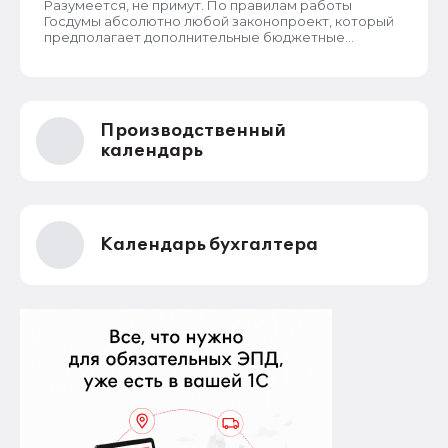
Разумеется, не примут. По правилам работы
Госдумы абсолютно любой законопроект, который
предполагает дополнительные бюджетные
расходы (а СФР частично финансируется из
бюджета) или сокращение бюджетных доходов,
должен получить обязательное одобрение
Правительства РФ. Этот же законопроект такого
одобрения и согласования с правительством не
Производственный
получал, в кабмин его не направляли. Поэтому
депутаты не смогут его принять даже при всем
календарь
желании.
Календарь бухгалтера