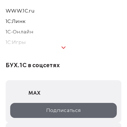
WWW.1С.ru
1С:Линк
1С-Онлайн
1C:Игры
1С:Предприятие 8
1С:Консалтинг
БУХ.1С в соцсетях
1Софт
1С Отраслевые решения
MAX
1С:Дистрибьюция
1С:Образование
Подписаться
ИТС.1C.ru
Образовательные программы