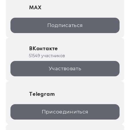
MAX
1С:Дистрибьюция
1С:Образование
Подписаться
ИТС.1C.ru
Образовательные программы
ВКонтакте
1С для торговли
51549 участников
1С:Торговая площадка
Участвовать
Telegram
Присоединиться