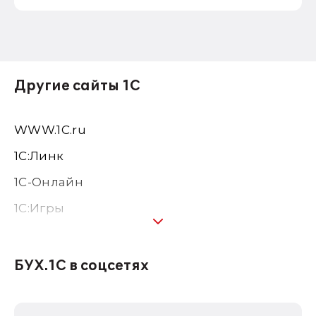
Другие сайты 1С
WWW.1С.ru
1С:Линк
1С-Онлайн
1C:Игры
1С:Предприятие 8
1С:Консалтинг
БУХ.1С в соцсетях
1Софт
1С Отраслевые решения