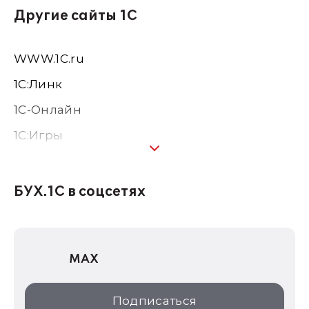
Другие сайты 1С
WWW.1С.ru
1С:Линк
1С-Онлайн
1C:Игры
1С:Предприятие 8
1С:Консалтинг
БУХ.1С в соцсетях
1Софт
1С Отраслевые решения
MAX
1С:Дистрибьюция
1С:Образование
Подписаться