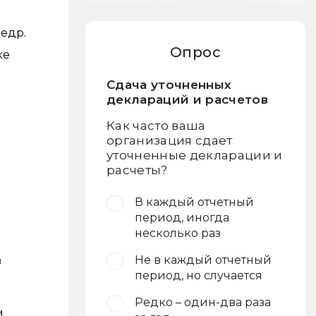
недр.
Опрос
ке
Сдача уточненных
деклараций и расчетов
Как часто ваша
организация сдает
уточненные декларации и
расчеты?
В каждый отчетный
период, иногда
несколько раз
Не в каждый отчетный
в
период, но случается
Редко – один-два раза
м