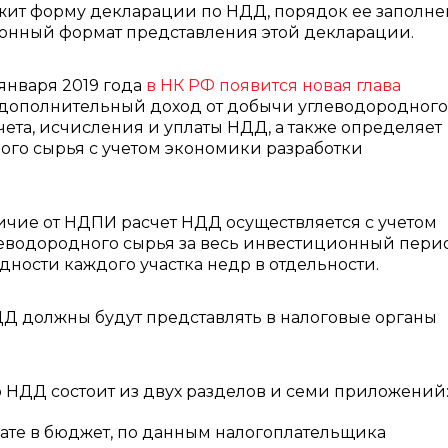
жит форму декларации по НДД, порядок ее заполне
ронный формат представления этой декларации.
 января 2019 года
в НК РФ появится новая глава
 дополнительный доход от добычи углеводородного
чета, исчисления и уплаты НДД, а также определяет
го сырья с учетом экономики разработки
тличие от НДПИ расчет НДД осуществляется с учетом
еводородного сырья за весь инвестиционный пери
дности каждого участка недр в отдельности.
Д должны будут представлять в налоговые органы
о НДД состоит из двух разделов и семи приложений
лате в бюджет, по данным налогоплательщика