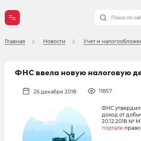
Главная
Новости
Учет и налогооблож
Учет и
налогообложение
Автоматизация
ФНС ввела новую налоговую 
11857
26 декабря 2018
ФНС утвердил
доход от добы
20.12.2018 № 
портале
право