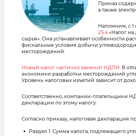
Приказ содер
а также элект
Напомним, с 1
25.4
«Налог на
сырья». Она устанавливает особенности рас
фискальные условия добычи углеводородно
месторождений.
Новый налог частично заменит НДПИ
. В о
экономики разработки месторождений угл
Уровень налоговых изъятий зависит от дохо
Соответственно, компании-плательщики НД
декларации по этому налогу.
Согласно приказу, налоговая декларация п
Раздел 1. Сумма налога, подлежащего уп