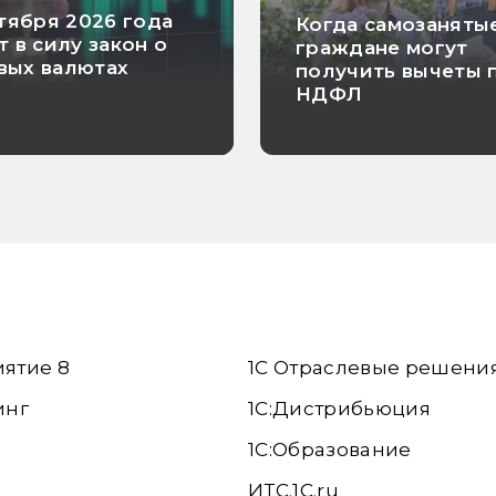
нтября 2026 года
Когда самозаняты
т в силу закон о
граждане могут
вых валютах
получить вычеты 
НДФЛ
иятие 8
1С Отраслевые решени
инг
1С:Дистрибьюция
1С:Образование
ИТС.1C.ru