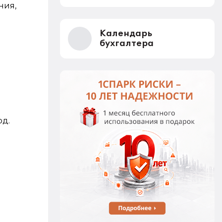
ния,
Календарь
бухгалтера
од.
: