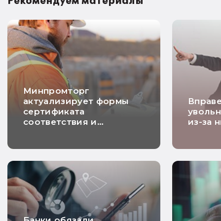
Рекомендуем материалы
Минпромторг
актуализирует формы
Вправе
сертификата
увольн
соответствия и
из-за 
декларации о
соответствии
Банки обязали