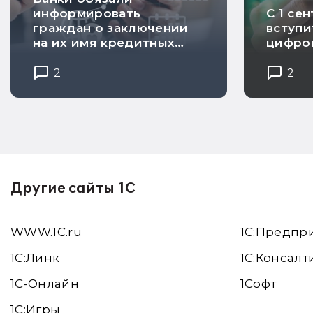
информировать
С 1 се
граждан о заключении
вступи
на их имя кредитных
цифро
договоров
2
2
Другие сайты 1С
WWW.1С.ru
1С:Предпр
1С:Линк
1С:Консалт
1С-Онлайн
1Софт
1C:Игры