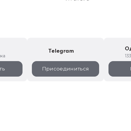
е
О
Telegram
ика
13
ть
Присоединиться