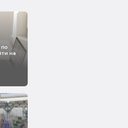
 по
ти на