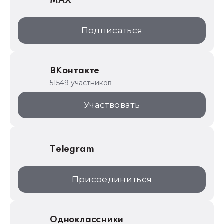
MAX
1С:Дистрибьюция
1С:Образование
Подписаться
ИТС.1C.ru
Образовательные программы
ВКонтакте
1С для торговли
51549 участников
1С:Торговая площадка
Участвовать
Telegram
Присоединиться
Одноклассники