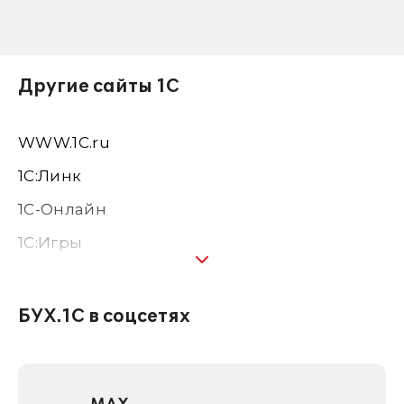
Другие сайты 1С
WWW.1С.ru
1С:Линк
1С-Онлайн
1C:Игры
1С:Предприятие 8
1С:Консалтинг
БУХ.1С в соцсетях
1Софт
1С Отраслевые решения