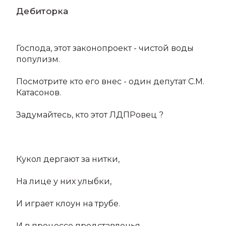
Дебиторка
Господа, этот законопроект - чистой воды
популизм.
Посмотрите кто его внес - один депутат С.М.
Катасонов.
Задумайтесь, кто этот ЛДПРовец ?
Кукол дергают за нитки,
На лице у них улыбки,
И играет клоун на трубе.
И в процессе представленья