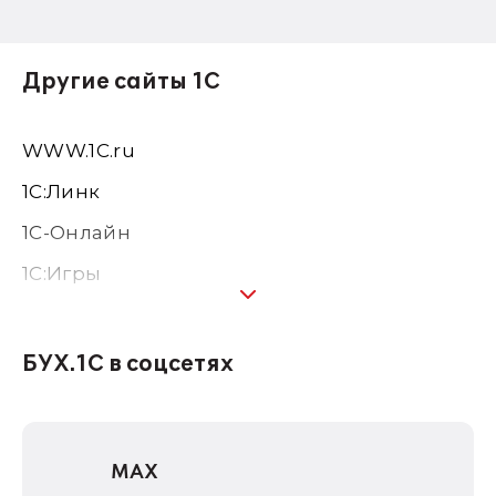
Другие сайты 1С
WWW.1С.ru
1С:Линк
1С-Онлайн
1C:Игры
1С:Предприятие 8
1С:Консалтинг
БУХ.1С в соцсетях
1Софт
1С Отраслевые решения
MAX
1С:Дистрибьюция