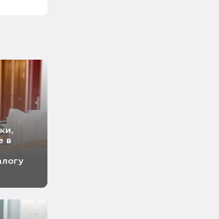
ки,
е в
алогу