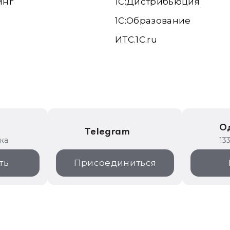
инг
1С:Дистрибьюция
1С:Образование
ИТС.1C.ru
е
О
Telegram
ика
13
ть
Присоединиться