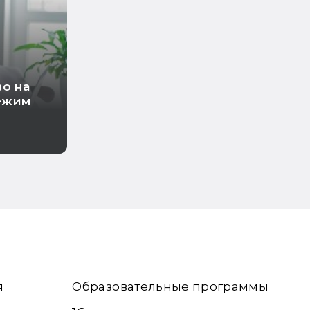
во на
ежим
я
Образовательные программы