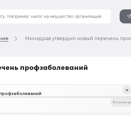
ение
Минздрав утвердил новый перечень про
ечень профзаболеваний
 профзаболеваний
1C:Синтез р