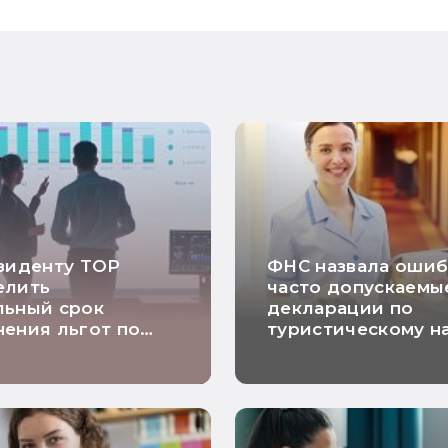
зиденту ТОР
ФНС назвала ошиб
елить
часто допускаемы
льный срок
декларации по
ения льгот по
туристическому н
 на прибыль