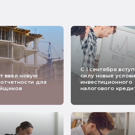
С 1 сентября вступ
т ввел новую
силу новые услов
отчетности для
инвестиционного
ойщиков
налогового креди