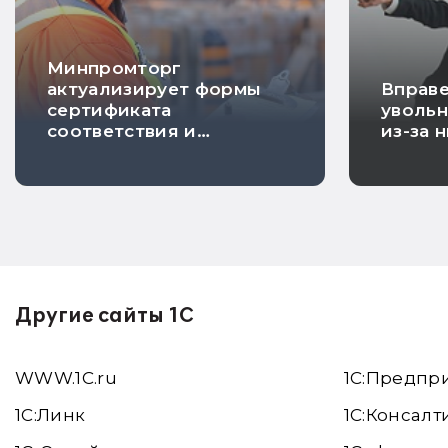
Минпромторг
актуализирует формы
Вправе
сертификата
увольн
соответствия и
из-за 
декларации о
соответствии
Другие сайты 1С
WWW.1С.ru
1С:Предпр
1С:Линк
1С:Консалт