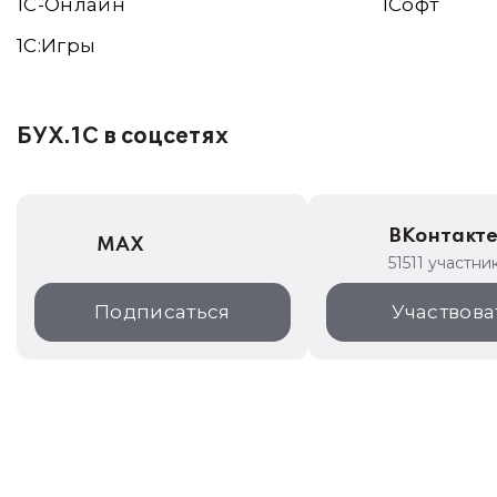
1С-Онлайн
1Софт
1C:Игры
БУХ.1С в соцсетях
ВКонтакт
MAX
51511 участни
Подписаться
Участвова