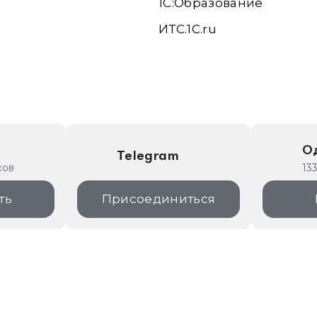
1С:Образование
ИТС.1C.ru
е
О
Telegram
ков
13
ть
Присоединиться