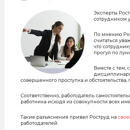
Эксперты Рост
сотрудником у
По мнению Рос
считаться ува
что сотрудник
прогул по пунк
Вместе с тем, 
дисциплинарн
совершенного проступка и обстоятельства, 
Соответственно, работодатель самостоятел
работника исходя из совокупности всех им
Такие разъяснения привел Роструд на
свое
работодателей.