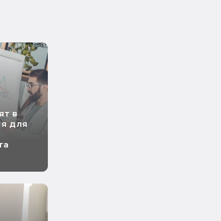
ят в
ия для
та