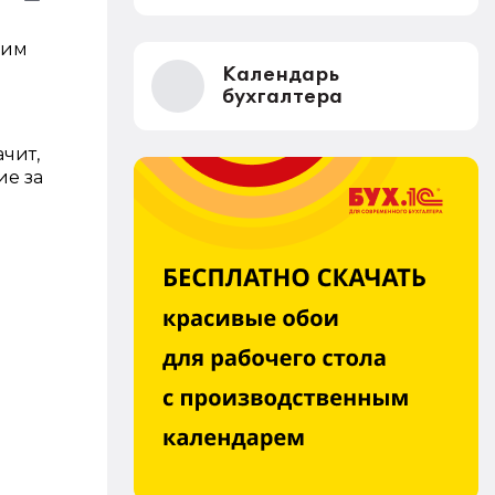
гим
Календарь
бухгалтера
чит,
ие за