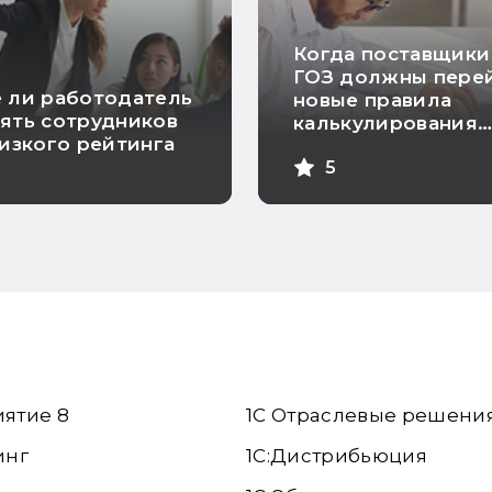
Когда поставщики
ГОЗ должны перей
 ли работодатель
новые правила
ять сотрудников
калькулирования
низкого рейтинга
себестоимости
5
продукции
иятие 8
1С Отраслевые решени
инг
1С:Дистрибьюция