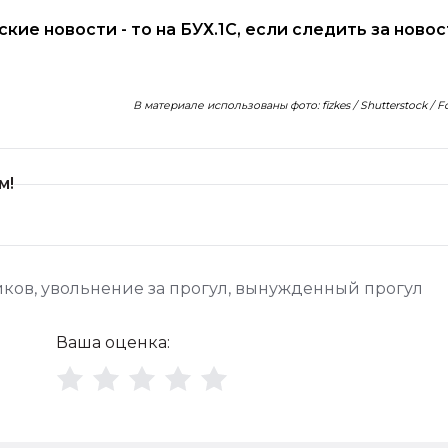
рские новости - то на БУХ.1С, если следить за ново
В материале использованы фото: fizkes / Shutterstock / 
м!
иков
,
увольнение за прогул
,
вынужденный прогул
Ваша оценка: