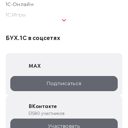
1С-Онлайн
1C:Игры
1С:Предприятие 8
1С:Консалтинг
БУХ.1С в соцсетях
1Софт
1С Отраслевые решения
MAX
1С:Дистрибьюция
1С:Образование
Подписаться
ИТС.1C.ru
Образовательные программы
ВКонтакте
1С для торговли
51580 участников
1С:Торговая площадка
Участвовать