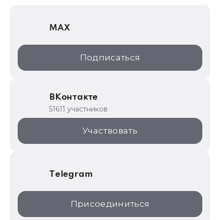
1С Отраслевые решения
MAX
1С:Дистрибьюция
1С:Образование
Подписаться
ИТС.1C.ru
Образовательные программы
ВКонтакте
1С для торговли
51611 участников
1С:Торговая площадка
Участвовать
Telegram
Присоединиться