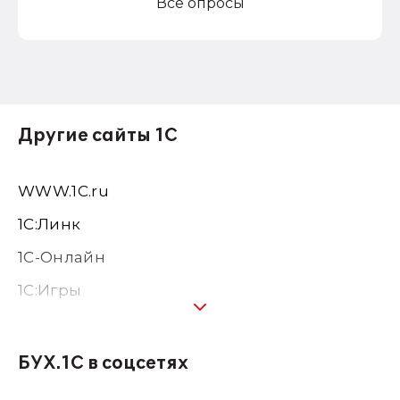
Все опросы
Другие сайты 1С
WWW.1С.ru
1С:Линк
1С-Онлайн
1C:Игры
1С:Предприятие 8
1С:Консалтинг
БУХ.1С в соцсетях
1Софт