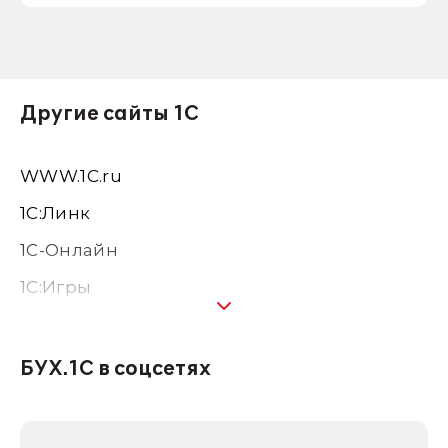
Другие сайты 1С
WWW.1С.ru
1С:Линк
1С-Онлайн
1C:Игры
1С:Предприятие 8
1С:Консалтинг
БУХ.1С в соцсетях
1Софт
1С Отраслевые решения