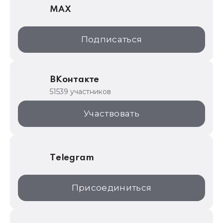
MAX
1С:Дистрибьюция
1С:Образование
Подписаться
ИТС.1C.ru
Образовательные программы
ВКонтакте
1С для торговли
51539 участников
1С:Торговая площадка
Участвовать
Telegram
Присоединиться