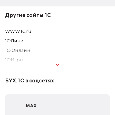
Другие сайты 1С
WWW.1С.ru
1С:Линк
1С-Онлайн
1C:Игры
1С:Предприятие 8
1С:Консалтинг
БУХ.1С в соцсетях
1Софт
1С Отраслевые решения
MAX
1С:Дистрибьюция