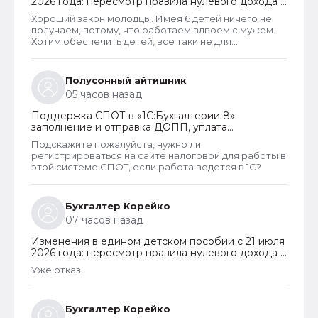
2026 года: пересмотр правила нулевого дохода и
новый порядок оформления пособий по месту
Хороший закон молодцы. Имея 6 детей ничего не
пребывания
получаем, потому, что работаем вдвоем с мужем.
Хотим обеспечить детей, все таки не для
государства родили. А вот алкаши и наркаманы да
лентяи которые сидят на больничных и типо
работают чтобы получать пособия их все же
Полусонный айтишник
получают. Так что могу сказать что как то не
05 часов назад
правельно распределены критерии оценивания
дохода.
Поддержка СПОТ в «1С:Бухгалтерии 8»:
заполнение и отправка ДОПП, уплата
обеспечительного платежа и получение QR-
Подскажите пожалуйста, нужно ли
кода
регистрироваться на сайте налоговой для работы в
этой системе СПОТ, если работа ведется в 1С?
Бухгалтер Корейко
07 часов назад
Изменения в едином детском пособии с 21 июля
2026 года: пересмотр правила нулевого дохода и
новый порядок оформления пособий по месту
Уже отказ.
пребывания
Бухгалтер Корейко