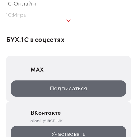
1С-Онлайн
1C:Игры
1С:Предприятие 8
1С:Консалтинг
БУХ.1С в соцсетях
1Софт
1С Отраслевые решения
MAX
1С:Дистрибьюция
1С:Образование
Подписаться
ИТС.1C.ru
Образовательные программы
ВКонтакте
1С для торговли
51581 участник
1С:Торговая площадка
Участвовать