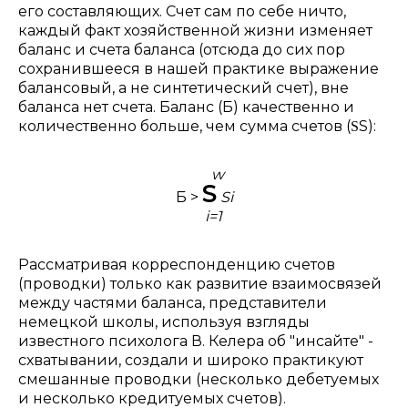
его составляющих. Счет сам по себе ничто,
каждый факт хозяйственной жизни изменяет
баланс и счета баланса (отсюда до сих пор
сохранившееся в нашей практике выражение
балансовый, а не синтетический счет), вне
баланса нет счета. Баланс (Б) качественно и
количественно больше, чем сумма счетов (
S):
S
w
S
Б >
Si
i=1
Рассматривая корреспонденцию счетов
(проводки) только как развитие взаимосвязей
между частями баланса, представители
немецкой школы, используя взгляды
известного психолога В. Келера об "инсайте" -
схватывании, создали и широко практикуют
смешанные проводки (несколько дебетуемых
и несколько кредитуемых счетов).