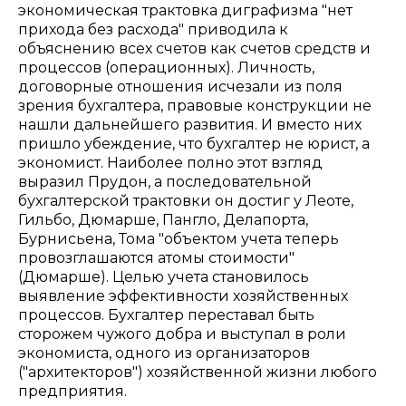
экономическая трактовка диграфизма "нет
прихода без расхода" приводила к
объяснению всех счетов как счетов средств и
процессов (операционных). Личность,
договорные отношения исчезали из поля
зрения бухгалтера, правовые конструкции не
нашли дальнейшего развития. И вместо них
пришло убеждение, что бухгалтер не юрист, а
экономист. Наиболее полно этот взгляд
выразил Прудон, а последовательной
бухгалтерской трактовки он достиг у Леоте,
Гильбо, Дюмарше, Пангло, Делапорта,
Бурнисьена, Тома "объектом учета теперь
провозглашаются атомы стоимости"
(Дюмарше). Целью учета становилось
выявление эффективности хозяйственных
процессов. Бухгалтер переставал быть
сторожем чужого добра и выступал в роли
экономиста, одного из организаторов
("архитекторов") хозяйственной жизни любого
предприятия.