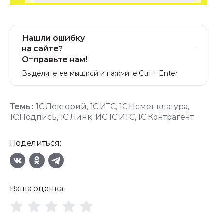
Нашли ошибку
на сайте?
Отправьте нам!
Выделите ее мышкой и нажмите Ctrl + Enter
Темы:
1С:Лекторий
,
1С:ИТС
,
1С:Номенклатура
,
1С:Подпись
,
1С:Линк
,
ИС 1С:ИТС
,
1С:Контрагент
Поделиться:
Ваша оценка: