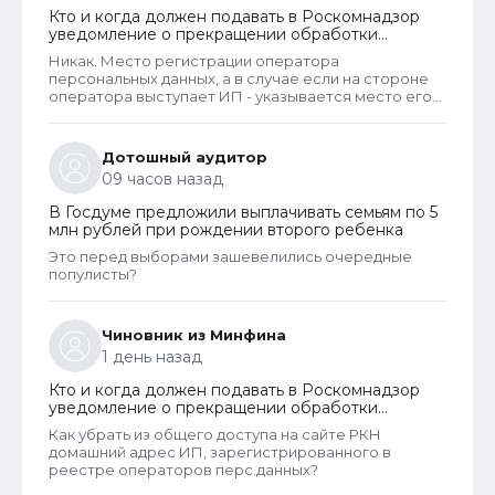
Кто и когда должен подавать в Роскомнадзор
уведомление о прекращении обработки
персональных данных
Никак. Место регистрации оператора
персональных данных, а в случае если на стороне
оператора выступает ИП - указывается место его
жительства, является обязательным и
неотъемлемым атрибутом реестра РКН. Данная
информация подлежит обязательному
Дотошный аудитор
размещению в реестре наряду со всеми прочими
09 часов назад
сведениями. Делается это для того, чтобы у
субъектов ПД имелась возможность в случае
В Госдуме предложили выплачивать семьям по 5
нарушения их прав обратиться непосредственно к
млн рублей при рождении второго ребенка
оператору для устранения нарушений.
Это перед выборами зашевелились очередные
популисты?
Чиновник из Минфина
1 день назад
Кто и когда должен подавать в Роскомнадзор
уведомление о прекращении обработки
персональных данных
Как убрать из общего доступа на сайте РКН
домашний адрес ИП, зарегистрированного в
реестре операторов перс.данных?