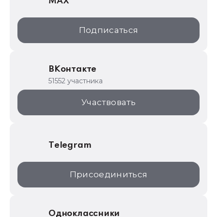
MAX
1С:Дистрибьюция
1С:Образование
Подписаться
ИТС.1C.ru
Образовательные программы
ВКонтакте
1С для торговли
51552 участника
1С:Торговая площадка
Участвовать
Telegram
Присоединиться
Одноклассники