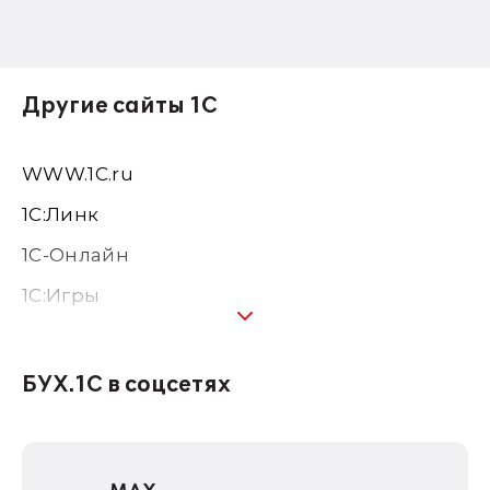
Другие сайты 1С
WWW.1С.ru
1С:Линк
1С-Онлайн
1C:Игры
1С:Предприятие 8
1С:Консалтинг
БУХ.1С в соцсетях
1Софт
1С Отраслевые решения