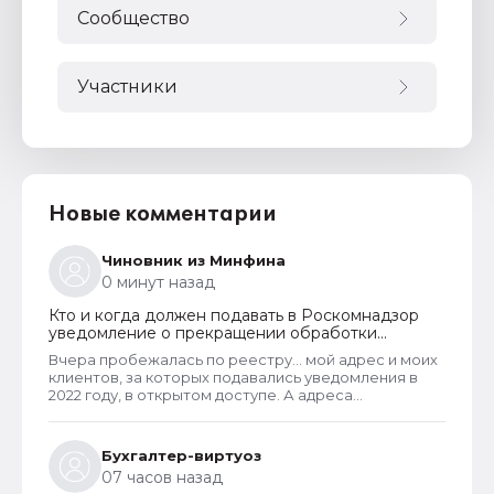
Сообщество
Участники
Новые комментарии
Чиновник из Минфина
0 минут назад
Кто и когда должен подавать в Роскомнадзор
уведомление о прекращении обработки
персональных данных
Вчера пробежалась по реестру... мой адрес и моих
клиентов, за которых подавались уведомления в
2022 году, в открытом доступе. А адреса
новоявленных операторов перс. данных,
зарегистрированных в 2025 году, скрыты. Я
проверила только знакомых ИП и заметила такую
Бухгалтер-виртуоз
закономерность. Или это просто совпадение
07 часов назад
такое?