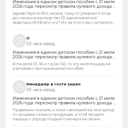
Изменения в едином детском пособии с 21 июля
2026 года: пересмотр правила нулевого дохода и
новый порядок оформления пособий по месту
Здравствуйте! Вот, моему сыну от умершего отца
пребывания
досталась в наследство 1/2 однокомнатной
квартиры (15 КВ.м) и что? Из-за этого мы считаемся
супер обеспеченными? Отказ пришёл сразу.
Несправедливо, что унаследованные доли
наследства играют роль.
О
03 часа назад
Изменения в едином детском пособии с 21 июля
2026 года: пересмотр правила нулевого дохода и
новый порядок оформления пособий по месту
Если доля 1/3, 1/4 и т.д (не 1/2), то эту жилплощадь не
пребывания
учитывают при назначении пособия.
Менеджер в гости зашел
03 часа назад
Изменения в едином детском пособии с 21 июля
2026 года: пересмотр правила нулевого дохода и
новый порядок оформления пособий по месту
Правильно сказали, я тоже самозанятая, мой доход
пребывания
от продажи сельхоз продукции, а чтоб продать
пашешь с утра до позднего вечера на своем
огороде и во дворах с животинками