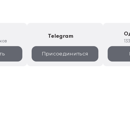
е
О
Telegram
иков
13
ть
Присоединиться