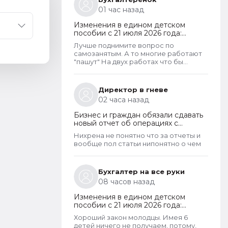
01 час назад
Изменения в едином детском
пособии с 21 июля 2026 года:
пересмотр правила нулевого
Лучше поднимите вопрос по
дохода и новый порядок
самозанятым. А то многие работают
оформления пособий по месту
"пашут" На двух работах что бы
пребывания
прокормить детей а некоторые
вообще ни дня не работают и
получают выплаты не для детей а на
Директор в гневе
"бутылку"
02 часа назад
Бизнес и граждан обязали сдавать
новый отчет об операциях с
криптовалютами на иностранных
Нихрена не понятно что за отчеты и
платформах
вообще пол статьи нипонятно о чем
Бухгалтер на все руки
08 часов назад
Изменения в едином детском
пособии с 21 июля 2026 года:
пересмотр правила нулевого
Хороший закон молодцы. Имея 6
дохода и новый порядок
детей ничего не получаем, потому,