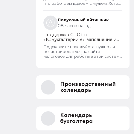
оформления пособий по месту
что работаем вдвоем с мужем. Хотим
пребывания
обеспечить детей, все таки не для
государства родили. А вот алкаши и
наркаманы да лентяи которые сидят
Полусонный айтишник
на больничных и типо работают чтобы
08 часов назад
получать пособия их все же
получают. Так что могу сказать что как
Поддержка СПОТ в
то не правельно распределены
«1С:Бухгалтерии 8»: заполнение и
критерии оценивания дохода.
отправка ДОПП, уплата
Подскажите пожалуйста, нужно ли
обеспечительного платежа и
регистрироваться на сайте
получение QR-кода
налоговой для работы в этой системе
СПОТ, если работа ведется в 1С?
Производственный
календарь
Календарь
бухгалтера