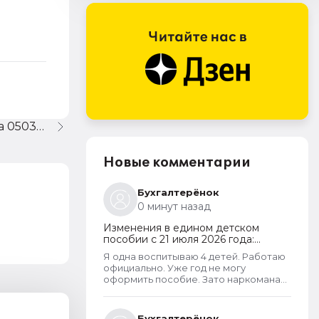
БГУ 8 не заполняется форма 0503168
Новые комментарии
Бухгалтерёнок
0 минут назад
Изменения в едином детском
пособии с 21 июля 2026 года:
пересмотр правила нулевого
Я одна воспитываю 4 детей. Работаю
дохода и новый порядок
официально. Уже год не могу
оформления пособий по месту
оформить пособие. Зато наркоманам
пребывания
да алкашам одобряют. Где
справедливость.
Бухгалтерёнок