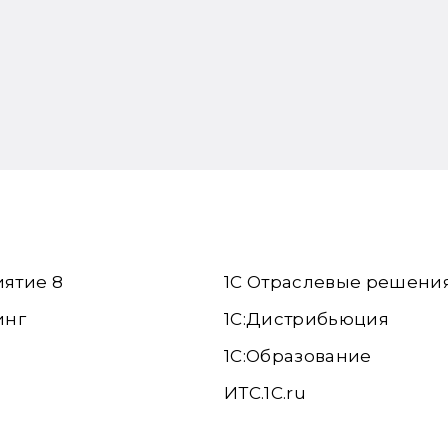
иятие 8
1С Отраслевые решени
инг
1С:Дистрибьюция
1С:Образование
ИТС.1C.ru