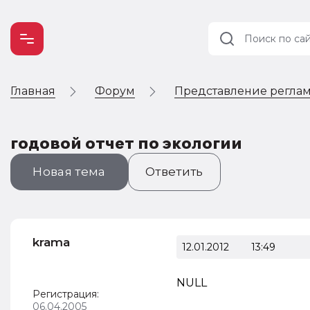
Главная
Форум
Представление реглам
Учет и
налогообложение
Автоматизация
годовой отчет по экологии
Новая тема
Ответить
krama
12.01.2012
13:49
NULL
Регистрация:
06.04.2005