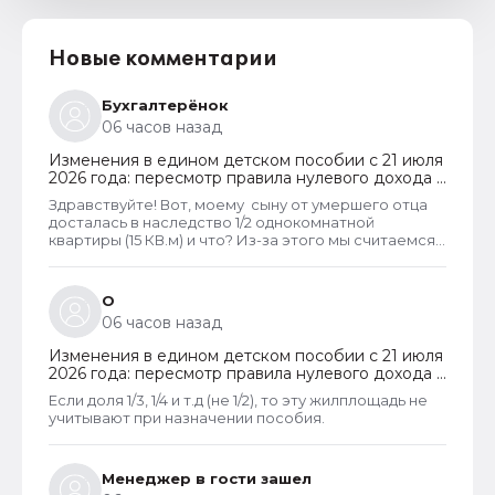
Новые комментарии
Бухгалтерёнок
06 часов назад
Изменения в едином детском пособии с 21 июля
2026 года: пересмотр правила нулевого дохода и
новый порядок оформления пособий по месту
Здравствуйте! Вот, моему сыну от умершего отца
пребывания
досталась в наследство 1/2 однокомнатной
квартиры (15 КВ.м) и что? Из-за этого мы считаемся
супер обеспеченными? Отказ пришёл сразу.
Несправедливо, что унаследованные доли
наследства играют роль.
О
06 часов назад
Изменения в едином детском пособии с 21 июля
2026 года: пересмотр правила нулевого дохода и
новый порядок оформления пособий по месту
Если доля 1/3, 1/4 и т.д (не 1/2), то эту жилплощадь не
пребывания
учитывают при назначении пособия.
Менеджер в гости зашел