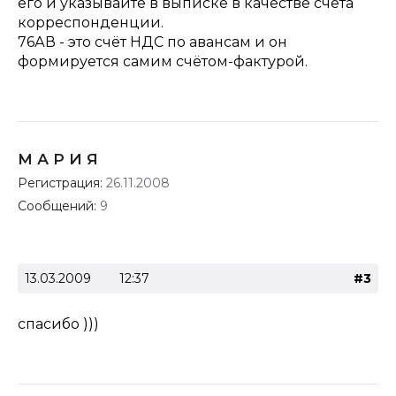
его и указывайте в выписке в качестве счёта
корреспонденции.
76АВ - это счёт НДС по авансам и он
формируется самим счётом-фактурой.
М А Р И Я
Регистрация:
26.11.2008
Сообщений:
9
13.03.2009
12:37
#3
спасибо )))