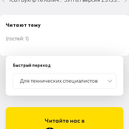
1С8.1 БухПр 1.6 Количественый признак счета.
ЗУП 8.1 версия 2.5.13.5 При печати НДФЛ2 по сотруднику за 2009 год суммы вычетов неверные
Читают тему
(гостей:
1
)
Быстрый переход