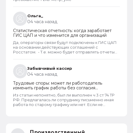
Ольга_
04 часа назад
Статистическая отчетность: когда заработает
ГИС ЦАП и что изменится для организаций
Да, операторы связи будут подключены к ГИС ЦАП
на основании действующих соглашений с
Росстатом. - Т.е. можно будет отправлять отчеты
через оператора, а оператор будет их передавать
в ГИС ЦАП?
Забывчивый кассир
04 часа назад
Трудовые споры: может ли работодатель
изменить график работы без согласия
сотрудника
Из статьи непонятно, был ли выполнен ч 3 ст 74 ТР
РФ. Предлагалась ли сотруднику письменно иная
работа по старому графику или нет. Если не
предлагалась, так как ее не было, работодатель
должен был инициировать увольнение сотрудника с
выплатой всех положенных ему компенсаций при
таком виде увольнения (не по собственному
желанию или соглашению сторон).
Производственный