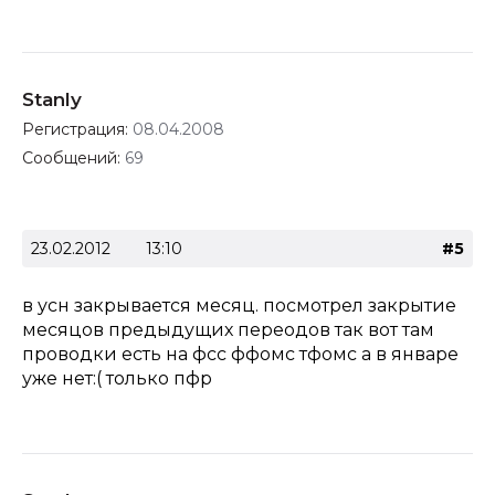
Stanly
Регистрация:
08.04.2008
Сообщений:
69
23.02.2012
13:10
#5
в усн закрывается месяц. посмотрел закрытие
месяцов предыдущих переодов так вот там
проводки есть на фсс ффомс тфомс а в январе
уже нет:( только пфр