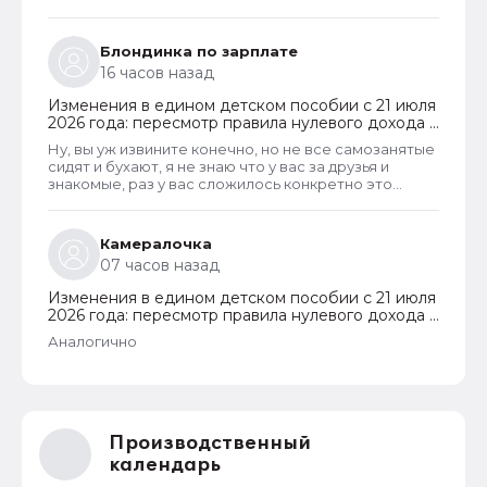
официальная зарплата превышает мрот, все
остальные, кому реально нужны пособия должны
страдать?
Блондинка по зарплате
16 часов назад
Изменения в едином детском пособии с 21 июля
2026 года: пересмотр правила нулевого дохода и
новый порядок оформления пособий по месту
Ну, вы уж извините конечно, но не все самозанятые
пребывания
сидят и бухают, я не знаю что у вас за друзья и
знакомые, раз у вас сложилось конкретно это
мнение, я самозанятая, работаю неофициально, и я
не пью, так как я верующая и у меня 3 детей
Камералочка
07 часов назад
Изменения в едином детском пособии с 21 июля
2026 года: пересмотр правила нулевого дохода и
новый порядок оформления пособий по месту
Аналогично
пребывания
Производственный
календарь