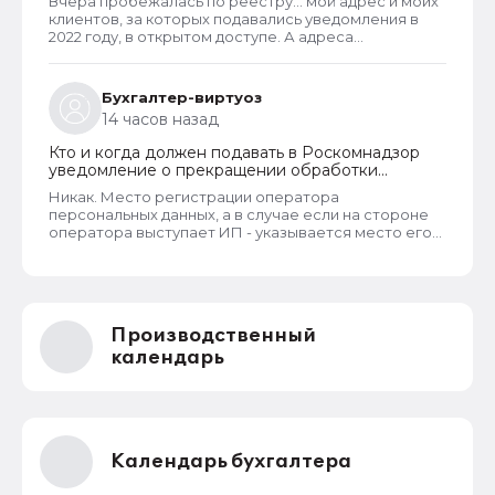
Вчера пробежалась по реестру... мой адрес и моих
клиентов, за которых подавались уведомления в
2022 году, в открытом доступе. А адреса
новоявленных операторов перс. данных,
зарегистрированных в 2025 году, скрыты. Я
проверила только знакомых ИП и заметила такую
Бухгалтер-виртуоз
закономерность. Или это просто совпадение
14 часов назад
такое?
Кто и когда должен подавать в Роскомнадзор
уведомление о прекращении обработки
персональных данных
Никак. Место регистрации оператора
персональных данных, а в случае если на стороне
оператора выступает ИП - указывается место его
жительства, является обязательным и
неотъемлемым атрибутом реестра РКН. Данная
информация подлежит обязательному
размещению в реестре наряду со всеми прочими
сведениями. Делается это для того, чтобы у
Производственный
субъектов ПД имелась возможность в случае
нарушения их прав обратиться непосредственно к
календарь
оператору для устранения нарушений.
Календарь бухгалтера