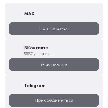
1С Отраслевые решения
MAX
1С:Дистрибьюция
1С:Образование
Подписаться
ИТС.1C.ru
Образовательные программы
ВКонтакте
1С для торговли
51557 участников
1С:Торговая площадка
Участвовать
Telegram
Присоединиться