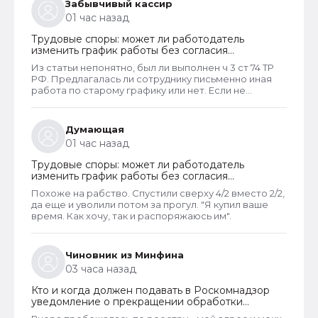
Забывчивый кассир
01 час назад
Трудовые споры: может ли работодатель
изменить график работы без согласия
сотрудника
Из статьи непонятно, был ли выполнен ч 3 ст 74 ТР
РФ. Предлагалась ли сотруднику письменно иная
работа по старому графику или нет. Если не
предлагалась, так как ее не было, работодатель
должен был инициировать увольнение сотрудника с
выплатой всех положенных ему компенсаций при
Думающая
таком виде увольнения (не по собственному
01 час назад
желанию или соглашению сторон).
Трудовые споры: может ли работодатель
изменить график работы без согласия
сотрудника
Похоже на рабство. Спустили сверху 4/2 вместо 2/2,
да еще и уволили потом за прогул. "Я купил ваше
время. Как хочу, так и распоряжаюсь им".
Чиновник из Минфина
03 часа назад
Кто и когда должен подавать в Роскомнадзор
уведомление о прекращении обработки
персональных данных