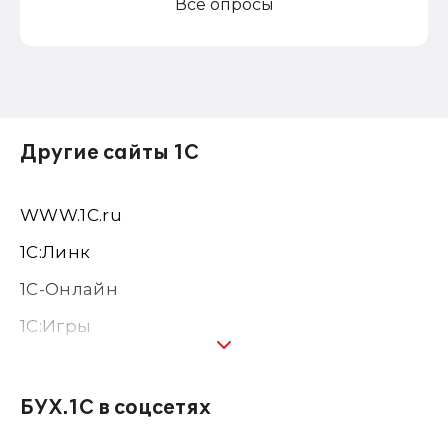
Все опросы
Другие сайты 1С
WWW.1С.ru
1С:Линк
1С-Онлайн
1C:Игры
1С:Предприятие 8
1С:Консалтинг
БУХ.1С в соцсетях
1Софт