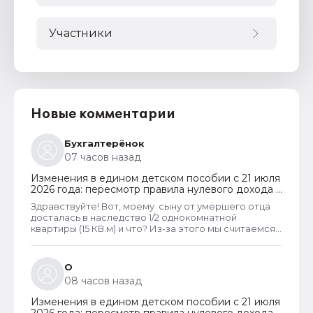
Участники
Новые комментарии
Бухгалтерёнок
07 часов назад
Изменения в едином детском пособии с 21 июля
2026 года: пересмотр правила нулевого дохода и
новый порядок оформления пособий по месту
Здравствуйте! Вот, моему сыну от умершего отца
пребывания
досталась в наследство 1/2 однокомнатной
квартиры (15 КВ.м) и что? Из-за этого мы считаемся
супер обеспеченными? Отказ пришёл сразу.
Несправедливо, что унаследованные доли
наследства играют роль.
О
08 часов назад
Изменения в едином детском пособии с 21 июля