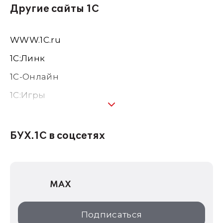
Другие сайты 1С
WWW.1С.ru
1С:Линк
1С-Онлайн
1C:Игры
1С:Предприятие 8
1С:Консалтинг
БУХ.1С в соцсетях
1Софт
1С Отраслевые решения
MAX
1С:Дистрибьюция
1С:Образование
Подписаться