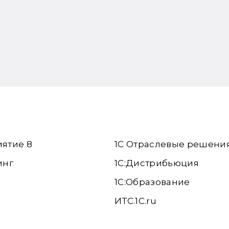
иятие 8
1С Отраслевые решени
инг
1С:Дистрибьюция
1С:Образование
ИТС.1C.ru