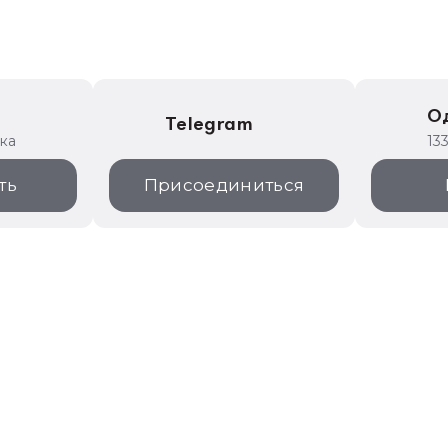
е
О
Telegram
ика
13
ть
Присоединиться