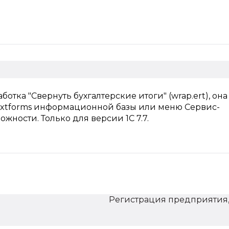
ботка "Свернуть бухгалтерские итоги" (wrap.ert), он
 extforms информационной базы или меню Сервис-
ности. Только для версии 1С 7.7.