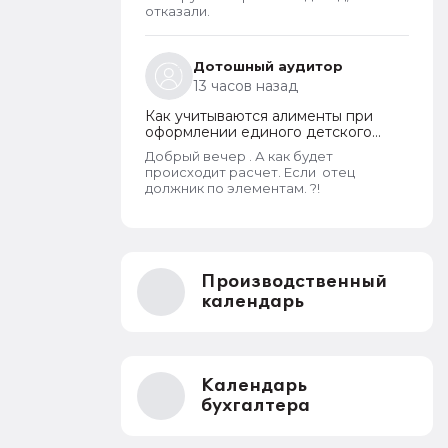
дохода и новый порядок
отказали.
оформления пособий по месту
пребывания
Дотошный аудитор
13 часов назад
Как учитываются алименты при
оформлении единого детского
пособия в 2026 году
Добрый вечер . А как будет
происходит расчет. Если отец
должник по элементам. ?!
Производственный
календарь
Календарь
бухгалтера