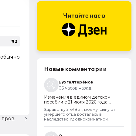
#2
а обычно
Новые комментарии
Бухгалтерёнок
05 часов назад
Изменения в едином детском
пособии с 21 июля 2026 года:
пересмотр правила нулевого
Здравствуйте! Вот, моему сыну от
дохода и новый порядок
умершего отца досталась в
оформления пособий по месту
Регистрация предприятия, проводки
наследство 1/2 однокомнатной
пребывания
квартиры (15 КВ.м) и что? Из-за этого
мы считаемся супер обеспеченными?
Отказ пришёл сразу. Несправедливо,
О