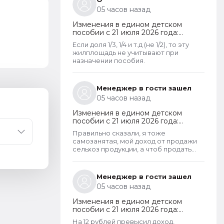
что унаследованные доли наследства
05 часов назад
играют роль.
Изменения в едином детском
пособии с 21 июля 2026 года:
пересмотр правила нулевого
Если доля 1/3, 1/4 и т.д (не 1/2), то эту
дохода и новый порядок
жилплощадь не учитывают при
оформления пособий по месту
назначении пособия.
пребывания
Менеджер в гости зашел
05 часов назад
Изменения в едином детском
пособии с 21 июля 2026 года:
пересмотр правила нулевого
Правильно сказали, я тоже
дохода и новый порядок
самозанятая, мой доход от продажи
оформления пособий по месту
сельхоз продукции, а чтоб продать
пребывания
пашешь с утра до позднего вечера на
своем огороде и во дворах с
животинками
Менеджер в гости зашел
05 часов назад
Изменения в едином детском
пособии с 21 июля 2026 года:
пересмотр правила нулевого
На 12 рублей превысил доход,