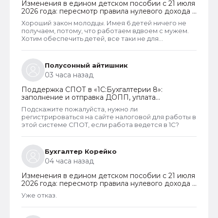
Изменения в едином детском пособии с 21 июля
2026 года: пересмотр правила нулевого дохода и
новый порядок оформления пособий по месту
Хороший закон молодцы. Имея 6 детей ничего не
пребывания
получаем, потому, что работаем вдвоем с мужем.
Хотим обеспечить детей, все таки не для
государства родили. А вот алкаши и наркаманы да
лентяи которые сидят на больничных и типо
работают чтобы получать пособия их все же
Полусонный айтишник
получают. Так что могу сказать что как то не
03 часа назад
правельно распределены критерии оценивания
дохода.
Поддержка СПОТ в «1С:Бухгалтерии 8»:
заполнение и отправка ДОПП, уплата
обеспечительного платежа и получение QR-
Подскажите пожалуйста, нужно ли
кода
регистрироваться на сайте налоговой для работы в
этой системе СПОТ, если работа ведется в 1С?
Бухгалтер Корейко
04 часа назад
Изменения в едином детском пособии с 21 июля
2026 года: пересмотр правила нулевого дохода и
новый порядок оформления пособий по месту
Уже отказ.
пребывания