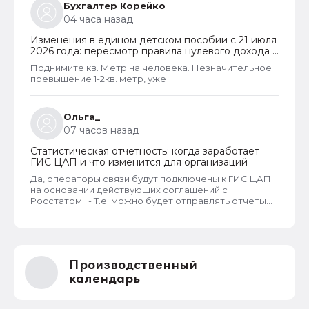
Бухгалтер Корейко
04 часа назад
Изменения в едином детском пособии с 21 июля
2026 года: пересмотр правила нулевого дохода и
новый порядок оформления пособий по месту
Поднимите кв. Метр на человека. Незначительное
пребывания
превышение 1-2кв. метр, уже
Ольга_
07 часов назад
Статистическая отчетность: когда заработает
ГИС ЦАП и что изменится для организаций
Да, операторы связи будут подключены к ГИС ЦАП
на основании действующих соглашений с
Росстатом. - Т.е. можно будет отправлять отчеты
через оператора, а оператор будет их передавать
в ГИС ЦАП?
Производственный
календарь