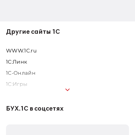
Другие сайты 1С
WWW.1С.ru
1С:Линк
1С-Онлайн
1C:Игры
1С:Предприятие 8
1С:Консалтинг
БУХ.1С в соцсетях
1Софт
1С Отраслевые решения