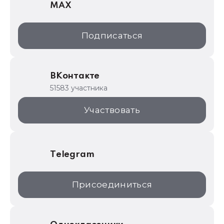
MAX
1С:Дистрибьюция
1С:Образование
Подписаться
ИТС.1C.ru
Образовательные программы
ВКонтакте
1С для торговли
51583 участника
1С:Торговая площадка
Участвовать
Telegram
Присоединиться