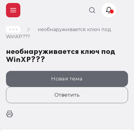
необнаруживается ключ под
Учет и
WinXP???
налогообложение
необнаруживается ключ под
Автоматизация
WinXP???
Новая тема
Ответить