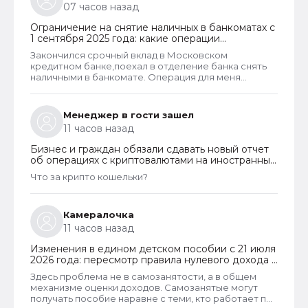
07 часов назад
Ограничение на снятие наличных в банкоматах с
1 сентября 2025 года: какие операции
заблокируют и как отменить запрет
Закончился срочный вклад в Московском
кредитном банке,поехал в отделение банка снять
наличными в банкомате. Операция для меня
типичная. При попытке снятия карту заблокировали
на 48 часов.Кассу в отделении полгода назад
ликвидировали.
Менеджер в гости зашел
11 часов назад
Бизнес и граждан обязали сдавать новый отчет
об операциях с криптовалютами на иностранных
платформах
Что за крипто кошельки?
Камералочка
11 часов назад
Изменения в едином детском пособии с 21 июля
2026 года: пересмотр правила нулевого дохода и
новый порядок оформления пособий по месту
Здесь проблема не в самозанятости, а в общем
пребывания
механизме оценки доходов. Самозанятые могут
получать пособие наравне с теми, кто работает по