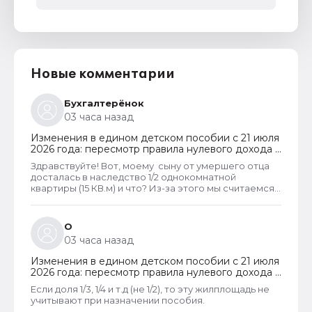
Новые комментарии
Бухгалтерёнок
03 часа назад
Изменения в едином детском пособии с 21 июля
2026 года: пересмотр правила нулевого дохода и
новый порядок оформления пособий по месту
Здравствуйте! Вот, моему сыну от умершего отца
пребывания
досталась в наследство 1/2 однокомнатной
квартиры (15 КВ.м) и что? Из-за этого мы считаемся
супер обеспеченными? Отказ пришёл сразу.
Несправедливо, что унаследованные доли
наследства играют роль.
О
03 часа назад
Изменения в едином детском пособии с 21 июля
2026 года: пересмотр правила нулевого дохода и
новый порядок оформления пособий по месту
Если доля 1/3, 1/4 и т.д (не 1/2), то эту жилплощадь не
пребывания
учитывают при назначении пособия.