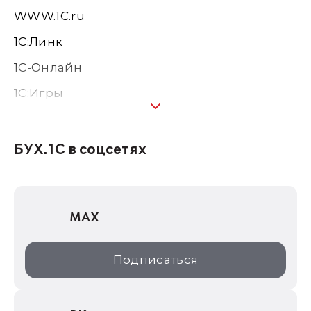
WWW.1С.ru
1С:Линк
1С-Онлайн
1C:Игры
1С:Предприятие 8
1С:Консалтинг
БУХ.1С в соцсетях
1Софт
1С Отраслевые решения
MAX
1С:Дистрибьюция
1С:Образование
Подписаться
ИТС.1C.ru
Образовательные программы