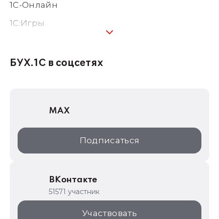
1С-Онлайн
1C:Игры
1С:Предприятие 8
1С:Консалтинг
БУХ.1С в соцсетях
1Софт
1С Отраслевые решения
MAX
1С:Дистрибьюция
1С:Образование
Подписаться
ИТС.1C.ru
Образовательные программы
ВКонтакте
1С для торговли
51571 участник
1С:Торговая площадка
Участвовать