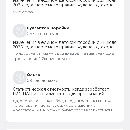
Изменения в едином детском пособии с 21 июля
2026 года: пересмотр правила нулевого дохода и
новый порядок оформления пособий по месту
Уже отказ.
пребывания
Бухгалтер Корейко
06 часов назад
Изменения в едином детском пособии с 21 июля
2026 года: пересмотр правила нулевого дохода и
новый порядок оформления пособий по месту
Поднимите кв. Метр на человека. Незначительное
пребывания
превышение 1-2кв. метр, уже
Ольга_
09 часов назад
Статистическая отчетность: когда заработает
ГИС ЦАП и что изменится для организаций
Да, операторы связи будут подключены к ГИС ЦАП
на основании действующих соглашений с
Росстатом. - Т.е. можно будет отправлять отчеты
через оператора, а оператор будет их передавать
в ГИС ЦАП?