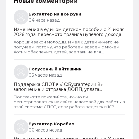
Новые комментарии
Бухгалтер на все руки
04 часа назад
Изменения в едином детском пособии с 21 июля
2026 года: пересмотр правила нулевого дохода и
новый порядок оформления пособий по месту
Хороший закон молодцы. Имея 6 детей ничего не
пребывания
получаем, потому, что работаем вдвоем с мужем.
Хотим обеспечить детей, все таки не для
государства родили. А вот алкаши и наркаманы да
лентяи которые сидят на больничных и типо
работают чтобы получать пособия их все же
Полусонный айтишник
получают. Так что могу сказать что как то не
05 часов назад
правельно распределены критерии оценивания
дохода.
Поддержка СПОТ в «1С:Бухгалтерии 8»:
заполнение и отправка ДОПП, уплата
обеспечительного платежа и получение QR-
Подскажите пожалуйста, нужно ли
кода
регистрироваться на сайте налоговой для работы в
этой системе СПОТ, если работа ведется в 1С?
Бухгалтер Корейко
06 часов назад