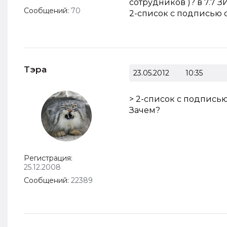
сотрудников )? в 7.7 З
Сообщений:
70
2-список с подписью с
Тэра
23.05.2012
10:35
> 2-список с подписью
Зачем?
Регистрация:
25.12.2008
Сообщений:
22389