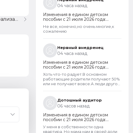
04 часа назад
Изменения в едином детском
Использование ККМ при реализации комиссионного товара
пособии с 21 июля 2026 года:
пересмотр правила нулевого
Не все, конечно,но очень многие,к
дохода и новый порядок
сожалению
оформления пособий по месту
пребывания
Нервный внедренец
04 часа назад
Изменения в едином детском
пособии с 21 июля 2026 года:
пересмотр правила нулевого
Хоть что-то радует.В основном
дохода и новый порядок
работающие родители получают 50%
оформления пособий по месту
или не получают вовсе.А люди другой
пребывания
национальности,которые вообще не
трудоустроены получают по
100%.Теперь может быть начнут
Дотошный аудитор
работать,а не ждать манны
06 часов назад
небесной...
Изменения в едином детском
пособии с 21 июля 2026 года:
пересмотр правила нулевого
У меня в собственности одна
дохода и новый порядок
квартира. Но мама нам в своей доли