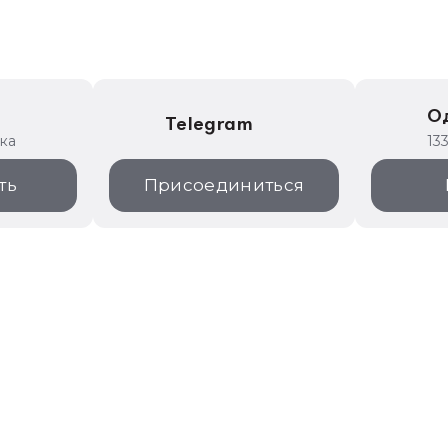
е
О
Telegram
ика
13
ть
Присоединиться