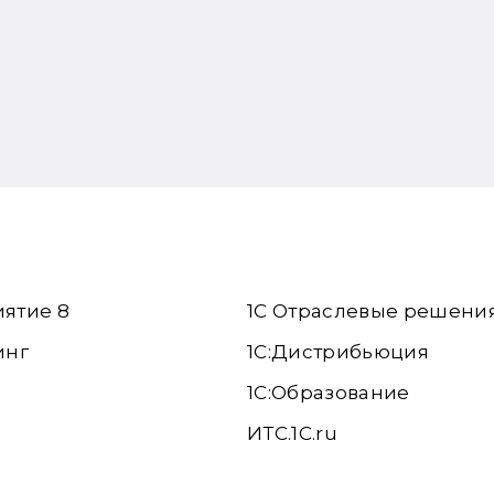
иятие 8
1С Отраслевые решени
инг
1С:Дистрибьюция
1С:Образование
ИТС.1C.ru