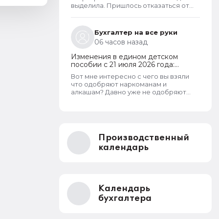
оформления пособий по месту
выделила. Пришлось отказаться от
пребывания
доли, т.к. в пособии отказывали.
Бухгалтер на все руки
06 часов назад
Изменения в едином детском
пособии с 21 июля 2026 года:
пересмотр правила нулевого
Вот мне интересно с чего вы взяли
дохода и новый порядок
что одобряют наркоманам и
оформления пособий по месту
алкашам? Давно уже не одобряют
пребывания
всем подряд. Что за бред тут пишут. У
кого что болит. . .
Производственный
календарь
Календарь
бухгалтера