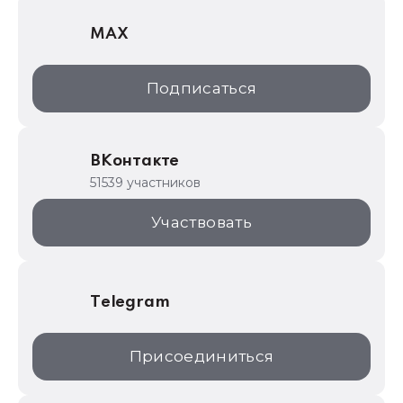
1С Отраслевые решения
MAX
1С:Дистрибьюция
1С:Образование
Подписаться
ИТС.1C.ru
Образовательные программы
ВКонтакте
1С для торговли
51539 участников
1С:Торговая площадка
Участвовать
Telegram
Присоединиться