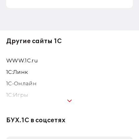
Другие сайты 1С
WWW.1С.ru
1С:Линк
1С-Онлайн
1C:Игры
1С:Предприятие 8
1С:Консалтинг
БУХ.1С в соцсетях
1Софт