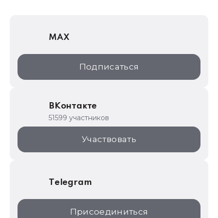
1Софт
1С Отраслевые решения
MAX
1С:Дистрибьюция
1С:Образование
Подписаться
ИТС.1C.ru
Образовательные программы
ВКонтакте
1С для торговли
51599 участников
1С:Торговая площадка
Участвовать
Telegram
Присоединиться