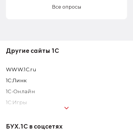
Все опросы
Другие сайты 1С
WWW.1С.ru
1С:Линк
1С-Онлайн
1C:Игры
1С:Предприятие 8
1С:Консалтинг
БУХ.1С в соцсетях