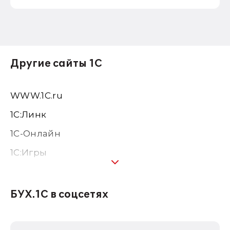
Другие сайты 1С
WWW.1С.ru
1С:Линк
1С-Онлайн
1C:Игры
1С:Предприятие 8
1С:Консалтинг
БУХ.1С в соцсетях
1Софт
1С Отраслевые решения