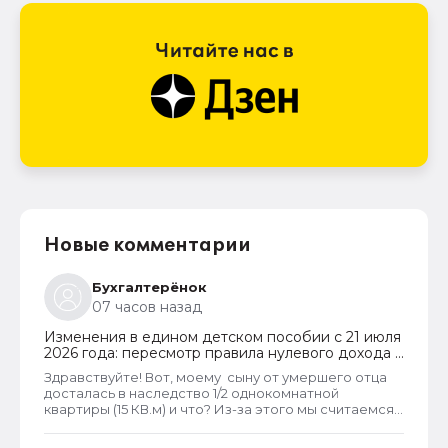
Новые комментарии
Бухгалтерёнок
07 часов назад
Изменения в едином детском пособии с 21 июля
2026 года: пересмотр правила нулевого дохода и
новый порядок оформления пособий по месту
Здравствуйте! Вот, моему сыну от умершего отца
пребывания
досталась в наследство 1/2 однокомнатной
квартиры (15 КВ.м) и что? Из-за этого мы считаемся
супер обеспеченными? Отказ пришёл сразу.
Несправедливо, что унаследованные доли