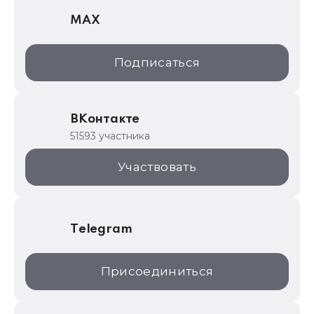
MAX
1С:Дистрибьюция
1С:Образование
Подписаться
ИТС.1C.ru
Образовательные программы
ВКонтакте
1С для торговли
51593 участника
1С:Торговая площадка
Участвовать
Telegram
Присоединиться