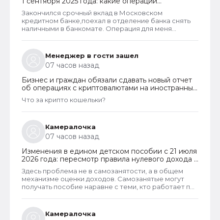
1 сентября 2025 года: какие операции
заблокируют и как отменить запрет
Закончился срочный вклад в Московском
кредитном банке,поехал в отделение банка снять
наличными в банкомате. Операция для меня
типичная. При попытке снятия карту заблокировали
на 48 часов.Кассу в отделении полгода назад
ликвидировали.
Менеджер в гости зашел
07 часов назад
Бизнес и граждан обязали сдавать новый отчет
об операциях с криптовалютами на иностранных
платформах
Что за крипто кошельки?
Камералочка
07 часов назад
Изменения в едином детском пособии с 21 июля
2026 года: пересмотр правила нулевого дохода и
новый порядок оформления пособий по месту
Здесь проблема не в самозанятости, а в общем
пребывания
механизме оценки доходов. Самозанятые могут
получать пособие наравне с теми, кто работает по
трудовому договору. Но для этого и самозанятые и
работники по ТД должны соответствовать
критерию нуждаемости. Согласно данному
Камералочка
критерию, их среднедушевой доход не должен