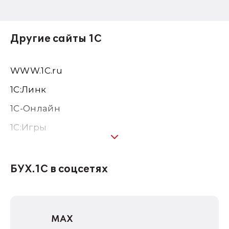
Другие сайты 1С
WWW.1С.ru
1С:Линк
1С-Онлайн
1C:Игры
1С:Предприятие 8
1С:Консалтинг
БУХ.1С в соцсетях
1Софт
1С Отраслевые решения
MAX
1С:Дистрибьюция