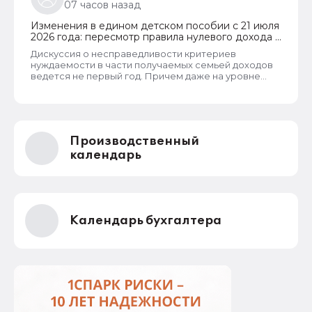
07 часов назад
превышать прожиточный минимум на каждого
члена семьи. И если доход заявителя хотя бы на 1
Изменения в едином детском пособии с 21 июля
рубль превысит установленный предел, то в
2026 года: пересмотр правила нулевого дохода и
пособии отказывают, что конечно же
новый порядок оформления пособий по месту
несправедливо.
Дискуссия о несправедливости критериев
пребывания
нуждаемости в части получаемых семьей доходов
ведется не первый год. Причем даже на уровне
законодателей и президента, который уже говорил
о том, что данные критерии необходимо
пересмотреть. В начале года данные критерии
действительно пересмотрели. Но сделали это
только для многодетных семей. Теперь при
Производственный
незначительном превышении доходов таких семей
показателей прожиточного минимума пособие они
календарь
все равно получают. Но других семей это не
коснулось.
Календарь бухгалтера