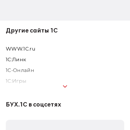
Другие сайты 1С
WWW.1С.ru
1С:Линк
1С-Онлайн
1C:Игры
1С:Предприятие 8
1С:Консалтинг
БУХ.1С в соцсетях
1Софт
1С Отраслевые решения