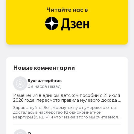
Новые комментарии
Бухгалтерёнок
08 часов назад
Изменения в едином детском пособии с 21 июля
2026 года: пересмотр правила нулевого дохода и
новый порядок оформления пособий по месту
Здравствуйте! Вот, моему сыну от умершего отца
пребывания
досталась в наследство 1/2 однокомнатной
квартиры (15 КВ.м) и что? Из-за этого мы считаемся
супер обеспеченными? Отказ пришёл сразу.
Несправедливо, что унаследованные доли
наследства играют роль.
О