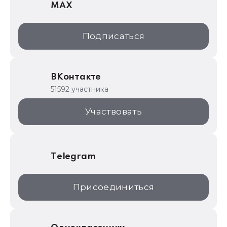
MAX
1С:Дистрибьюция
1С:Образование
Подписаться
ИТС.1C.ru
Образовательные программы
ВКонтакте
1С для торговли
51592 участника
1С:Торговая площадка
Участвовать
Telegram
Присоединиться