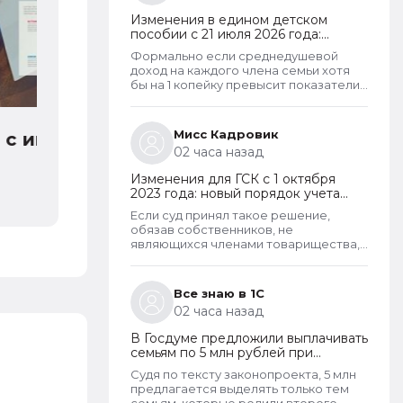
тогда, когда алименты оформлены в
Изменения в едином детском
соответствии с судебным решением.
пособии с 21 июля 2026 года:
И если есть решение суда, то
пересмотр правила нулевого
алименты рассчитывают в
Формально если среднедушевой
дохода и новый порядок
фактическом размере. То есть, в том
доход на каждого члена семьи хотя
оформления пособий по месту
размере, который указан судом.
бы на 1 копейку превысит показатели
пребывания
прожиточного минимума на душу
населения, то у СФР появляется
достаточное основание для отказа в
Мисс Кадровик
пособии. Такое отказ, к сожалению,
02 часа назад
оспорить уже не удастся.
Исключение из этого правила
Изменения для ГСК с 1 октября
сделано только для многодетных
2023 года: новый порядок учета
семей. При незначительном
поступающих взносов, открытие
превышении доходов таким семьям
Если суд принял такое решение,
расчетных счетов и переход на
теперь не отказывают в выплате.
обязав собственников, не
применение бухгалтерского ПО
являющихся членами товарищества,
нести расходы на выплату зарплаты
председателю, то такое решение
неправомерно и может быть
Все знаю в 1С
оспорено в вышестоящем суде. Но
02 часа назад
скорее всего речь в споре шла не о
зарплате или не только о зарплате
В Госдуме предложили выплачивать
председателя, но и об оплате его
семьям по 5 млн рублей при
услуг, которые он может оказывать
рождении второго ребенка
наряду со своей основной
Судя по тексту законопроекта, 5 млн
деятельностью. Такие услуги и работы
предлагается выделять только тем
должны оплачивать все собственники