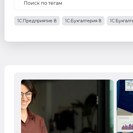
1С:Предприятие 8
1С:Бухгалтерия 8
1С:Бухгал
1С:Бухгалтерия государственного учреждения
НД
права работников
НДФЛ
1С:Управление прои