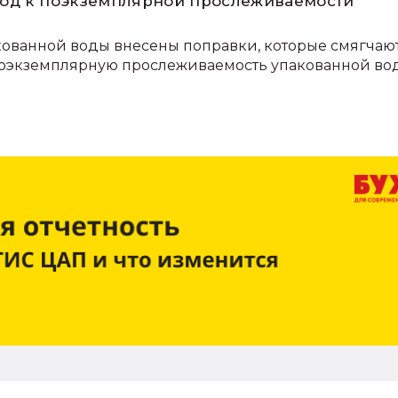
ход к поэкземплярной прослеживаемости
ованной воды внесены поправки, которые смягчаю
поэкземплярную прослеживаемость упакованной во