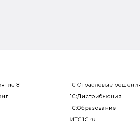
иятие 8
1С Отраслевые решени
инг
1С:Дистрибьюция
1С:Образование
ИТС.1C.ru