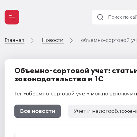
Главная
Новости
объемно-сортовой уч
Учет и
налогообложение
Автоматизация
Объемно-сортовой учет: статьи
законодательства и 1С
Тег
«объемно-сортовой учет»
можно выключит
Все новости
Учет и налогообложен