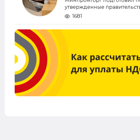
Минпромторг подготовил п
утвержденные правительств
1681