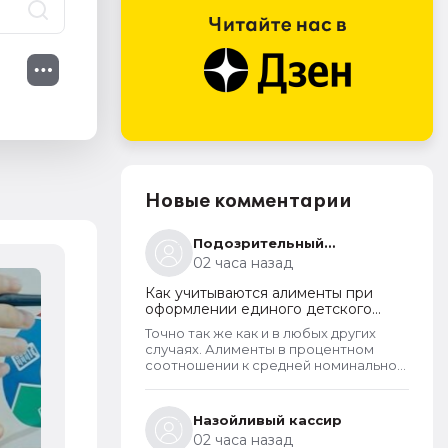
Новые комментарии
Подозрительный
консультант
02 часа назад
Как учитываются алименты при
Изменения в работе СЭДО СФР с 31
оформлении единого детского
пособия в 2026 году
7 августа 2026
Точно так же как и в любых других
случаях. Алименты в процентном
соотношении к средней номинальной
зарплате рассчитывают только в
случаях, когда алименты официально
не оформлены и разведенный
Назойливый кассир
заявитель их не получает. Но долг по
02 часа назад
алиментам может возникнуть только