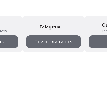
е
О
Telegram
иков
13
ть
Присоединиться