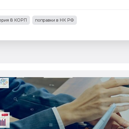
терия 8 КОРП
поправки в НК РФ
С
1С:Зарплата и управление персоналом
зводственным предприятием