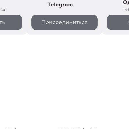
е
О
Telegram
ика
13
ть
Присоединиться