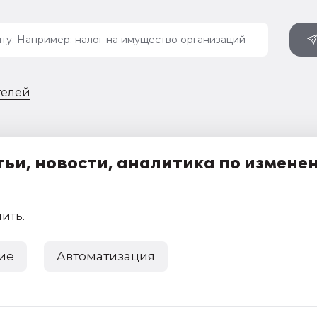
телей
ьи, новости, аналитика по измене
чить
.
ие
Автоматизация