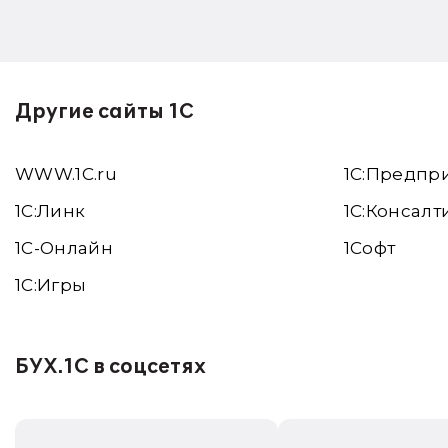
Другие сайты 1С
WWW.1С.ru
1С:Предпр
1С:Линк
1С:Консалт
1С-Онлайн
1Софт
1C:Игры
БУХ.1С в соцсетях