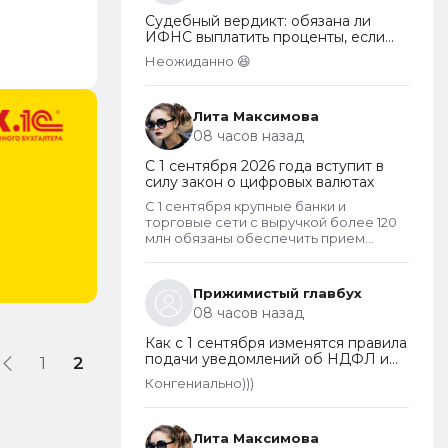
Взносы могут собираться на любые
Судебный вердикт: обязана ли
цели, за которые проголосует общее
ИФНС выплатить проценты, если
собрание собственников. Пример
переплата по налогу возникла по
целевых взносов - взносы на
Неожиданно 😆
вине налогоплательщика
установку видеонаблюдения,
охранных систем и шлагбаумов.
Платить их должны все собственники
Лита Максимова
гаражей.
08 часов назад
С 1 сентября 2026 года вступит в
силу закон о цифровых валютах
С 1 сентября крупные банки и
торговые сети с выручкой более 120
млн обязаны обеспечить прием
цифрового рубля. А вот что касается
криптовалют, то они не могут
являться средством платежа в
Прижимистый главбух
России и новый закон прямо
08 часов назад
запрещает их использование в этом
качестве внутри страны.
Как с 1 сентября изменятся правила
подачи уведомлений об НДФЛ и
1
2
страховых взносах
Конгениально)))
Лита Максимова