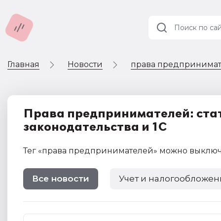
Главная
Новости
права предпринима
Учет и
налогообложение
Автоматизация
Права предпринимателей: стат
законодательства и 1С
Тег
«права предпринимателей»
можно выклю
Все новости
Учет и налогообложен