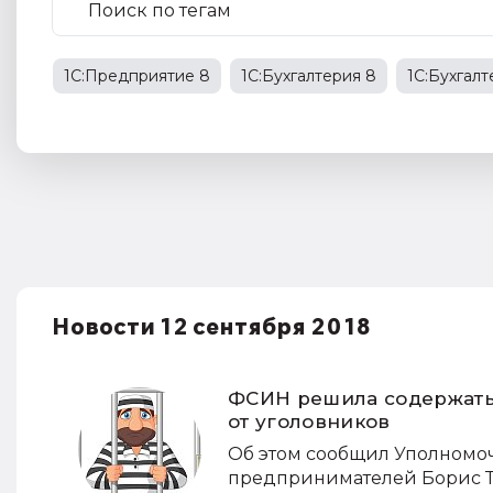
1С:Предприятие 8
1С:Бухгалтерия 8
1С:Бухгал
1С:Бухгалтерия государственного учреждения
НД
права работников
НДФЛ
1С:Управление прои
Новости 12 сентября 2018
ФСИН решила содержать
от уголовников
Об этом сообщил Уполномо
предпринимателей Борис Т