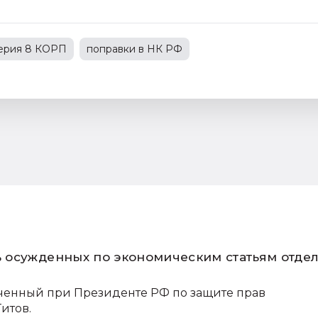
терия 8 КОРП
поправки в НК РФ
С
1С:Зарплата и управление персоналом
зводственным предприятием
 осужденных по экономическим статьям отде
ченный при Президенте РФ по защите прав
итов.