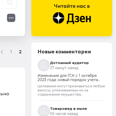
Новые комментарии
1
2
Дотошный аудитор
27 минут назад
Изменения для ГСК с 1 октября
2023 года: новый порядок учета
поступающих взносов, открытие
Целевыми могут признаваться любые
расчетных счетов и переход на
взносы, уплачиваемые не на
применение бухгалтерского ПО
льно
содержание имущества,
принадлежащего товариществу и не
на выплату заработной платы
правлению и бухгалтерии
Товаровед в мыле
товарищества. Перечень целевых
05 часов назад
взносов законом не ограничен.