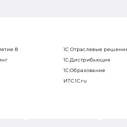
иятие 8
1С Отраслевые решени
инг
1С:Дистрибьюция
1С:Образование
ИТС.1C.ru