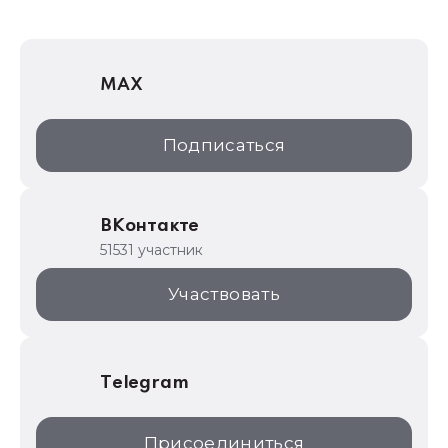
1Софт
1С Отраслевые решения
MAX
1С:Дистрибьюция
1С:Образование
Подписаться
ИТС.1C.ru
Образовательные программы
ВКонтакте
1С для торговли
51531 участник
1С:Торговая площадка
Участвовать
Telegram
Присоединиться