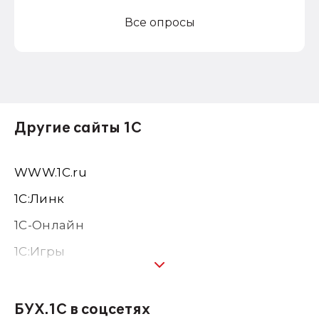
Все опросы
Другие сайты 1С
WWW.1С.ru
1С:Линк
1С-Онлайн
1C:Игры
1С:Предприятие 8
1С:Консалтинг
БУХ.1С в соцсетях