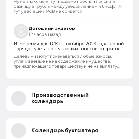
Ну не знаю, меня тут недавно просили пояснить
разницу в 1 рубль между уведомлением и 6-ндфл. А
тут у вас еще и РСВ не сойдется
Дотошный аудитор
12 часов назад
Изменения для ГСК с 1 октября 2023 года: новый
порядок учета поступающих взносов, открытие
расчетных счетов и переход на применение
Целевыми могут признаваться любые взносы,
бухгалтерского ПО
уплачиваемые не на содержание имущества,
принадлежащего товариществу и не на выплату
заработной платы правлению и бухгалтерии
товарищества. Перечень целевых взносов законом
не ограничен. Взносы могут собираться на любые
цели, за которые проголосует общее собрание
собственников. Пример целевых взносов - взносы
Производственный
на установку видеонаблюдения, охранных систем и
шлагбаумов. Платить их должны все собственники
календарь
гаражей.
Календарь бухгалтера