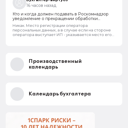
закономерность. Или это просто совпадение
16 часов назад
такое?
Кто и когда должен подавать в Роскомнадзор
уведомление о прекращении обработки
персональных данных
Никак. Место регистрации оператора
персональных данных, а в случае если на стороне
оператора выступает ИП - указывается место его
жительства, является обязательным и
неотъемлемым атрибутом реестра РКН. Данная
информация подлежит обязательному
размещению в реестре наряду со всеми прочими
сведениями. Делается это для того, чтобы у
Производственный
субъектов ПД имелась возможность в случае
нарушения их прав обратиться непосредственно к
календарь
оператору для устранения нарушений.
Календарь бухгалтера