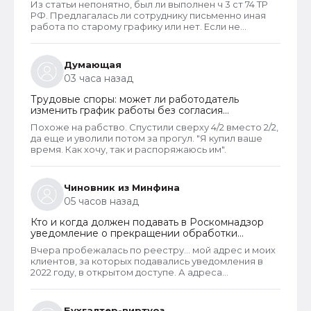
Из статьи непонятно, был ли выполнен ч 3 ст 74 ТР
РФ. Предлагалась ли сотруднику письменно иная
работа по старому графику или нет. Если не
предлагалась, так как ее не было, работодатель
должен был инициировать увольнение сотрудника с
выплатой всех положенных ему компенсаций при
Думающая
таком виде увольнения (не по собственному
03 часа назад
желанию или соглашению сторон).
Трудовые споры: может ли работодатель
изменить график работы без согласия
сотрудника
Похоже на рабство. Спустили сверху 4/2 вместо 2/2,
да еще и уволили потом за прогул. "Я купил ваше
время. Как хочу, так и распоряжаюсь им".
Чиновник из Минфина
05 часов назад
Кто и когда должен подавать в Роскомнадзор
уведомление о прекращении обработки
персональных данных
Вчера пробежалась по реестру... мой адрес и моих
клиентов, за которых подавались уведомления в
2022 году, в открытом доступе. А адреса
новоявленных операторов перс. данных,
зарегистрированных в 2025 году, скрыты. Я
проверила только знакомых ИП и заметила такую
Бухгалтер-виртуоз