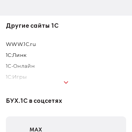
Другие сайты 1С
WWW.1С.ru
1С:Линк
1С-Онлайн
1C:Игры
1С:Предприятие 8
1С:Консалтинг
БУХ.1С в соцсетях
1Софт
1С Отраслевые решения
MAX
1С:Дистрибьюция