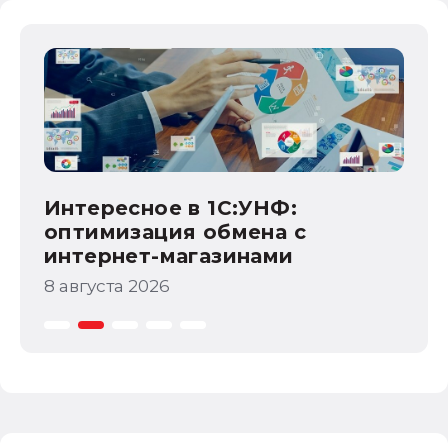
полномочия налоговых органов
Из
СФ
7 а
Интересное в 1С:УНФ:
 с
оптимизация обмена с
интернет-магазинами
8 августа 2026