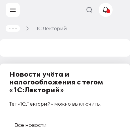
1С:Лекторий
Учет и
налогообложение
Автоматизация
Новости учёта и
налогообложения с тегом
«1С:Лекторий»
Тег
«1С:Лекторий»
можно выключить
.
Все новости