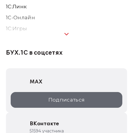
1С:Линк
1С-Онлайн
1C:Игры
1С:Предприятие 8
1С:Консалтинг
БУХ.1С в соцсетях
1Софт
1С Отраслевые решения
MAX
1С:Дистрибьюция
1С:Образование
Подписаться
ИТС.1C.ru
Образовательные программы
ВКонтакте
1С для торговли
51594 участника