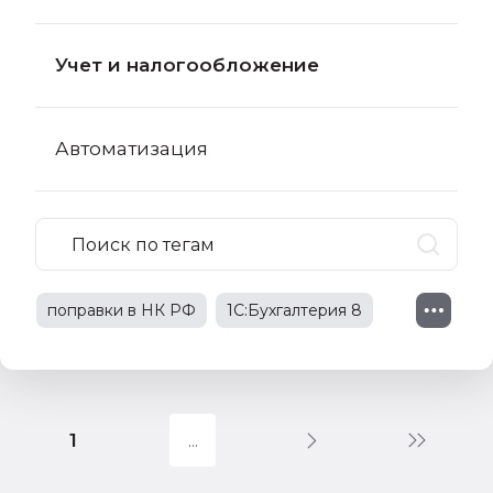
Учет и налогообложение
Автоматизация
поправки в НК РФ
1С:Бухгалтерия 8
НДС
права работников
НДФЛ
обзор новостей
онлайн-касса
1
самое новое в 1С:Бухгалтерии
документальное оформление