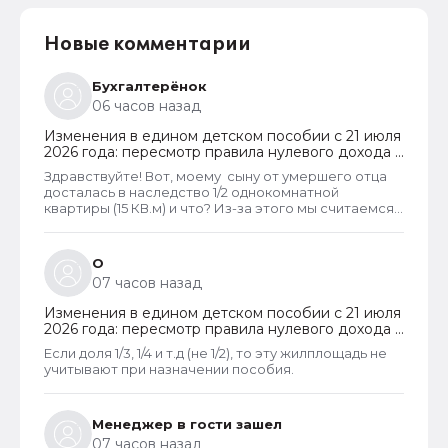
Новые комментарии
Бухгалтерёнок
06 часов назад
Изменения в едином детском пособии с 21 июля
2026 года: пересмотр правила нулевого дохода и
новый порядок оформления пособий по месту
Здравствуйте! Вот, моему сыну от умершего отца
пребывания
досталась в наследство 1/2 однокомнатной
квартиры (15 КВ.м) и что? Из-за этого мы считаемся
супер обеспеченными? Отказ пришёл сразу.
Несправедливо, что унаследованные доли
наследства играют роль.
О
07 часов назад
Изменения в едином детском пособии с 21 июля
2026 года: пересмотр правила нулевого дохода и
новый порядок оформления пособий по месту
Если доля 1/3, 1/4 и т.д (не 1/2), то эту жилплощадь не
пребывания
учитывают при назначении пособия.
Менеджер в гости зашел
07 часов назад