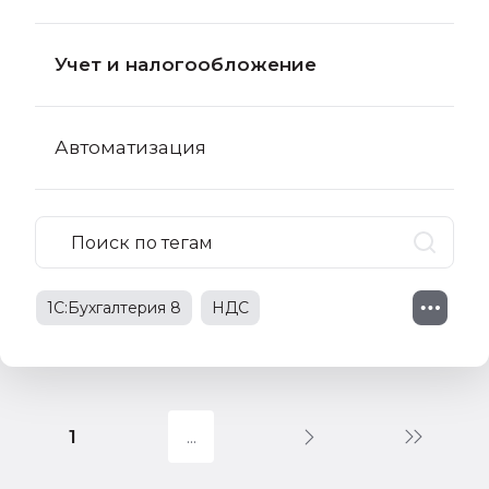
Учет и налогообложение
Автоматизация
1С:Бухгалтерия 8
НДС
права работников
НДФЛ
обзор новостей
онлайн-касса
1
самое новое в 1С:Бухгалтерии
1С:Лекторий