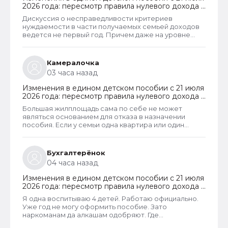
рубль превысит установленный предел, то в
2026 года: пересмотр правила нулевого дохода и
пособии отказывают, что конечно же
новый порядок оформления пособий по месту
несправедливо.
Дискуссия о несправедливости критериев
пребывания
нуждаемости в части получаемых семьей доходов
ведется не первый год. Причем даже на уровне
законодателей и президента, который уже говорил
о том, что данные критерии необходимо
пересмотреть. В начале года данные критерии
Камералочка
действительно пересмотрели. Но сделали это
03 часа назад
только для многодетных семей. Теперь при
незначительном превышении доходов таких семей
Изменения в едином детском пособии с 21 июля
показателей прожиточного минимума пособие они
2026 года: пересмотр правила нулевого дохода и
все равно получают. Но других семей это не
новый порядок оформления пособий по месту
коснулось.
Большая жилплощадь сама по себе не может
пребывания
являться основанием для отказа в назначении
пособия. Если у семьи одна квартира или один
жилой дом, то при соблюдении всех прочих
условий, пособие ей одобрят независимо от
площади жилья и количества квадратным метров
Бухгалтерёнок
такой площади, приходящихся на каждого члена
04 часа назад
семьи. В пособии отказывают только если в
собственности семьи находятся две и более
Изменения в едином детском пособии с 21 июля
квартиры или жилых дома. Такая семья не может
2026 года: пересмотр правила нулевого дохода и
считаться нуждающейся.
новый порядок оформления пособий по месту
Я одна воспитываю 4 детей. Работаю официально.
пребывания
Уже год не могу оформить пособие. Зато
наркоманам да алкашам одобряют. Где
справедливость.