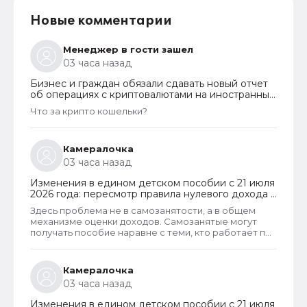
Новые комментарии
Менеджер в гости зашел
03 часа назад
Бизнес и граждан обязали сдавать новый отчет
об операциях с криптовалютами на иностранных
платформах
Что за крипто кошельки?
Камералочка
03 часа назад
Изменения в едином детском пособии с 21 июля
2026 года: пересмотр правила нулевого дохода и
новый порядок оформления пособий по месту
Здесь проблема не в самозанятости, а в общем
пребывания
механизме оценки доходов. Самозанятые могут
получать пособие наравне с теми, кто работает по
трудовому договору. Но для этого и самозанятые и
работники по ТД должны соответствовать
критерию нуждаемости. Согласно данному
Камералочка
критерию, их среднедушевой доход не должен
03 часа назад
превышать прожиточный минимум на каждого
члена семьи. И если доход заявителя хотя бы на 1
Изменения в едином детском пособии с 21 июля