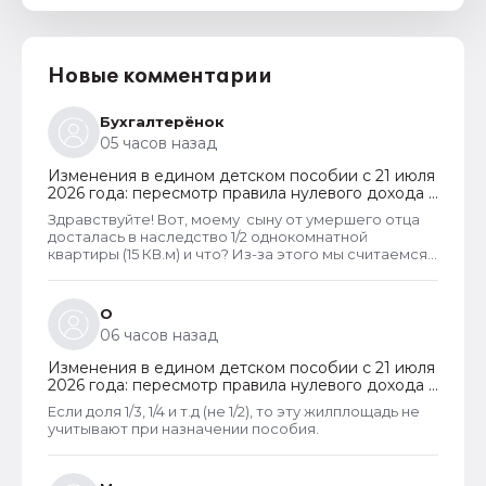
Новые комментарии
Бухгалтерёнок
05 часов назад
Изменения в едином детском пособии с 21 июля
2026 года: пересмотр правила нулевого дохода и
новый порядок оформления пособий по месту
Здравствуйте! Вот, моему сыну от умершего отца
пребывания
досталась в наследство 1/2 однокомнатной
квартиры (15 КВ.м) и что? Из-за этого мы считаемся
супер обеспеченными? Отказ пришёл сразу.
Несправедливо, что унаследованные доли
наследства играют роль.
О
06 часов назад
Изменения в едином детском пособии с 21 июля
2026 года: пересмотр правила нулевого дохода и
новый порядок оформления пособий по месту
Если доля 1/3, 1/4 и т.д (не 1/2), то эту жилплощадь не
пребывания
учитывают при назначении пособия.