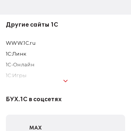
Другие сайты 1С
WWW.1С.ru
1С:Линк
1С-Онлайн
1C:Игры
1С:Предприятие 8
1С:Консалтинг
БУХ.1С в соцсетях
1Софт
1С Отраслевые решения
MAX
1С:Дистрибьюция