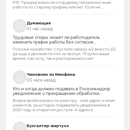
РФ. Предлагалась ли сотруднику письменно иная
работа по старому графику или нет. Если не
предлагалась, так как ее не было, работодатель
должен был инициировать увольнение сотрудника с
выплатой всех положенных ему компенсаций при
Думающая
таком виде увольнения (не по собственному
01 час назад
желанию или соглашению сторон).
Трудовые споры: может ли работодатель
изменить график работы без согласия
сотрудника
Похоже на рабство. Спустили сверху 4/2 вместо 2/2,
да еще и уволили потом за прогул. "Я купил ваше
время. Как хочу, так и распоряжаюсь им".
Чиновник из Минфина
03 часа назад
Кто и когда должен подавать в Роскомнадзор
уведомление о прекращении обработки
персональных данных
Вчера пробежалась по реестру... мой адрес и моих
клиентов, за которых подавались уведомления в
2022 году, в открытом доступе. А адреса
новоявленных операторов перс. данных,
зарегистрированных в 2025 году, скрыты. Я
проверила только знакомых ИП и заметила такую
Бухгалтер-виртуоз
закономерность. Или это просто совпадение