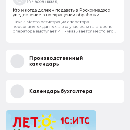
14 часов назад
такое?
Кто и когда должен подавать в Роскомнадзор
уведомление о прекращении обработки
персональных данных
Никак. Место регистрации оператора
персональных данных, а в случае если на стороне
оператора выступает ИП - указывается место его
жительства, является обязательным и
неотъемлемым атрибутом реестра РКН. Данная
информация подлежит обязательному
размещению в реестре наряду со всеми прочими
сведениями. Делается это для того, чтобы у
Производственный
субъектов ПД имелась возможность в случае
нарушения их прав обратиться непосредственно к
календарь
оператору для устранения нарушений.
Календарь бухгалтера