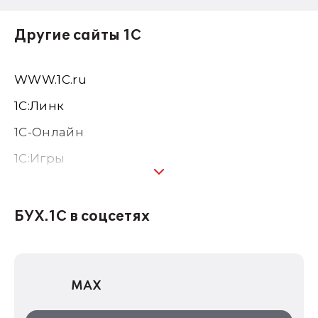
Другие сайты 1С
WWW.1С.ru
1С:Линк
1С-Онлайн
1C:Игры
1С:Предприятие 8
1С:Консалтинг
БУХ.1С в соцсетях
1Софт
1С Отраслевые решения
MAX
1С:Дистрибьюция
1С:Образование