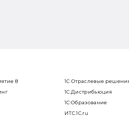
иятие 8
1С Отраслевые решени
инг
1С:Дистрибьюция
1С:Образование
ИТС.1C.ru