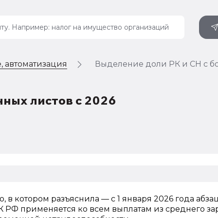
, автоматизация
Выделение доли РК и СН с б
чных листов с 2026
 в котором разъяснила — с 1 января 2026 года абзац
 НК РФ применяется ко всем выплатам из среднего за