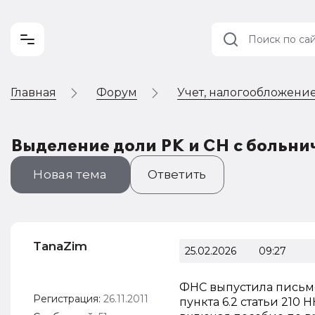
Главная
Форум
Учет, налогообложение
Учет и
налогообложение
Автоматизация
Выделение доли РК и СН с больни
Новая тема
Ответить
TanaZim
25.02.2026
09:27
ФНС выпустила письмо,
Регистрация:
26.11.2011
пункта 6.2 статьи 210