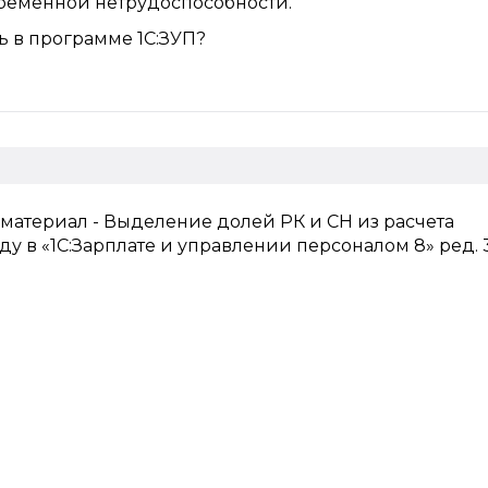
ременной нетрудоспособности.
ть в программе 1С:ЗУП?
 материал - Выделение долей РК и СН из расчета
ду в «1С:Зарплате и управлении персоналом 8» ред. 