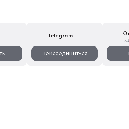
е
О
Telegram
к
13
ть
Присоединиться