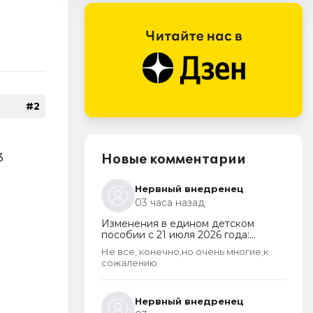
#2
3
Новые комментарии
Нервный внедренец
03 часа назад
Изменения в едином детском
пособии с 21 июля 2026 года:
пересмотр правила нулевого
Не все, конечно,но очень многие,к
дохода и новый порядок
сожалению
оформления пособий по месту
пребывания
Нервный внедренец