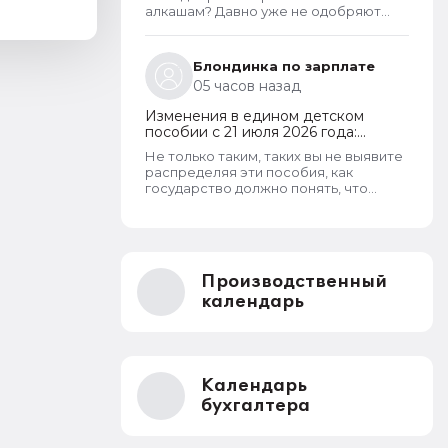
оформления пособий по месту
алкашам? Давно уже не одобряют
пребывания
всем подряд. Что за бред тут пишут. У
кого что болит. . .
Блондинка по зарплате
05 часов назад
Изменения в едином детском
пособии с 21 июля 2026 года:
пересмотр правила нулевого
Не только таким, таких вы не выявите
дохода и новый порядок
распределяя эти пособия, как
оформления пособий по месту
государство должно понять, что
пребывания
человеку это нужно на алкоголь или
на наркотики?
Производственный
календарь
Календарь
бухгалтера