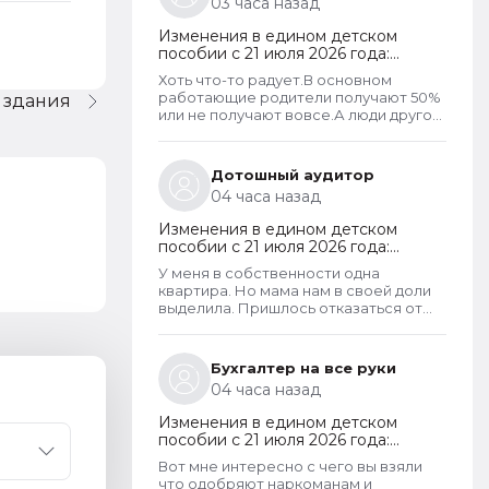
03 часа назад
Изменения в едином детском
пособии с 21 июля 2026 года:
пересмотр правила нулевого
Хоть что-то радует.В основном
дохода и новый порядок
работающие родители получают 50%
 здания
оформления пособий по месту
или не получают вовсе.А люди другой
пребывания
национальности,которые вообще не
трудоустроены получают по
100%.Теперь может быть начнут
Дотошный аудитор
работать,а не ждать манны
04 часа назад
небесной...
Изменения в едином детском
пособии с 21 июля 2026 года:
пересмотр правила нулевого
У меня в собственности одна
дохода и новый порядок
квартира. Но мама нам в своей доли
оформления пособий по месту
выделила. Пришлось отказаться от
пребывания
доли, т.к. в пособии отказывали.
Бухгалтер на все руки
04 часа назад
Изменения в едином детском
пособии с 21 июля 2026 года:
пересмотр правила нулевого
Вот мне интересно с чего вы взяли
дохода и новый порядок
что одобряют наркоманам и