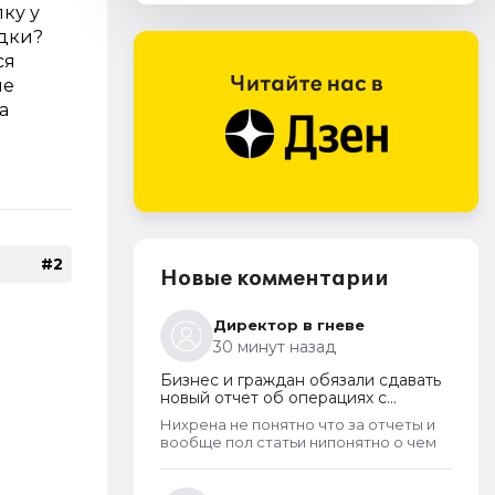
ку у
одки?
ся
ые
а
#2
Новые комментарии
Директор в гневе
30 минут назад
Бизнес и граждан обязали сдавать
новый отчет об операциях с
криптовалютами на иностранных
Нихрена не понятно что за отчеты и
платформах
вообще пол статьи нипонятно о чем