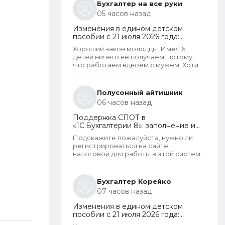
Бухгалтер на все руки
05 часов назад
Изменения в едином детском
пособии с 21 июля 2026 года:
пересмотр правила нулевого
Хороший закон молодцы. Имея 6
дохода и новый порядок
детей ничего не получаем, потому,
оформления пособий по месту
что работаем вдвоем с мужем. Хотим
пребывания
обеспечить детей, все таки не для
государства родили. А вот алкаши и
наркаманы да лентяи которые сидят
Полусонный айтишник
на больничных и типо работают чтобы
06 часов назад
получать пособия их все же
получают. Так что могу сказать что как
Поддержка СПОТ в
то не правельно распределены
«1С:Бухгалтерии 8»: заполнение и
критерии оценивания дохода.
отправка ДОПП, уплата
Подскажите пожалуйста, нужно ли
обеспечительного платежа и
регистрироваться на сайте
получение QR-кода
налоговой для работы в этой системе
СПОТ, если работа ведется в 1С?
Бухгалтер Корейко
07 часов назад
Изменения в едином детском
пособии с 21 июля 2026 года:
пересмотр правила нулевого