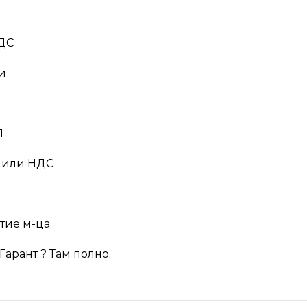
ДС
и
1
лили НДС
ие м-ца.
 Гарант ? Там полно.