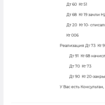
Дт 60 Кт 51
Дт 68 Кт 19 зачли Н
Дт 20 Кт 10- списал
Кт 006
Реализация Дт 73 Кт 9
Дт 91 Кт 68 начис
Дт 70 Кт 73
Дт 90 Кт 20-закрыт
У Вас есть Консультан,