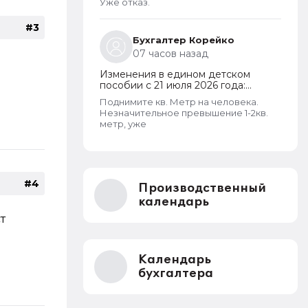
Уже отказ.
дохода и новый порядок
оформления пособий по месту
#3
пребывания
Бухгалтер Корейко
07 часов назад
Изменения в едином детском
пособии с 21 июля 2026 года:
пересмотр правила нулевого
Поднимите кв. Метр на человека.
дохода и новый порядок
Незначительное превышение 1-2кв.
оформления пособий по месту
метр, уже
пребывания
#4
Производственный
календарь
т
Календарь
бухгалтера