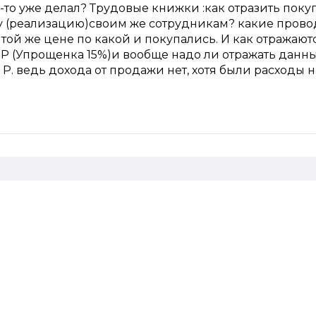
то уже делал? Трудовые книжки :как отразить покуп
у (реализацию)своим же сотрудникам? какие пров
той же цене по какой и покупались. И как отражают
 Р (Упрощенка 15%)и вообще надо ли отражать данн
 Р. ведь дохода от продажи нет, хотя были расходы н