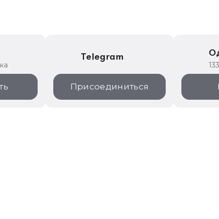
е
О
Telegram
ика
13
ть
Присоединиться