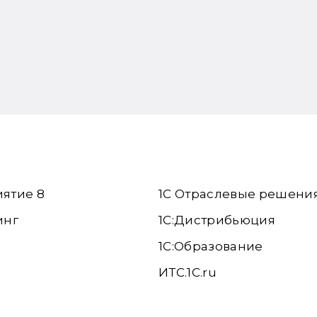
иятие 8
1С Отраслевые решени
инг
1С:Дистрибьюция
1С:Образование
ИТС.1C.ru