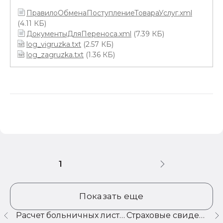
ПравилоОбменаПоступлениеТовараУслуг.xml
(4.11 КБ)
ДокументыДляПереноса.xml
(7.39 КБ)
log_vigruzka.txt
(2.57 КБ)
log_zagruzka.txt
(1.36 КБ)
1
Показать еще
Расчет больничных листов для бюджетных организаций
Страховые свидетельства