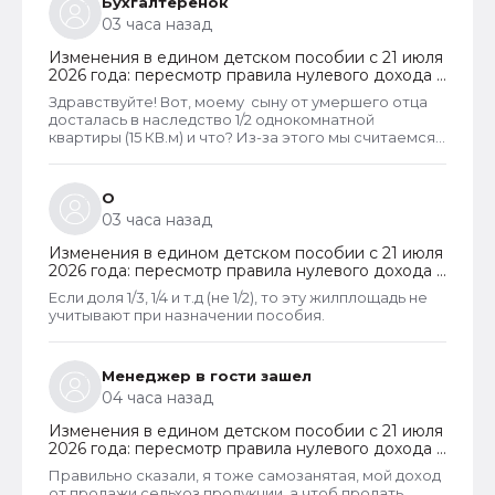
Бухгалтерёнок
03 часа назад
Изменения в едином детском пособии с 21 июля
2026 года: пересмотр правила нулевого дохода и
новый порядок оформления пособий по месту
Здравствуйте! Вот, моему сыну от умершего отца
пребывания
досталась в наследство 1/2 однокомнатной
квартиры (15 КВ.м) и что? Из-за этого мы считаемся
супер обеспеченными? Отказ пришёл сразу.
Несправедливо, что унаследованные доли
наследства играют роль.
О
03 часа назад
Изменения в едином детском пособии с 21 июля
2026 года: пересмотр правила нулевого дохода и
новый порядок оформления пособий по месту
Если доля 1/3, 1/4 и т.д (не 1/2), то эту жилплощадь не
пребывания
учитывают при назначении пособия.
Менеджер в гости зашел
04 часа назад
Изменения в едином детском пособии с 21 июля
2026 года: пересмотр правила нулевого дохода и
новый порядок оформления пособий по месту
Правильно сказали, я тоже самозанятая, мой доход
пребывания
от продажи сельхоз продукции, а чтоб продать