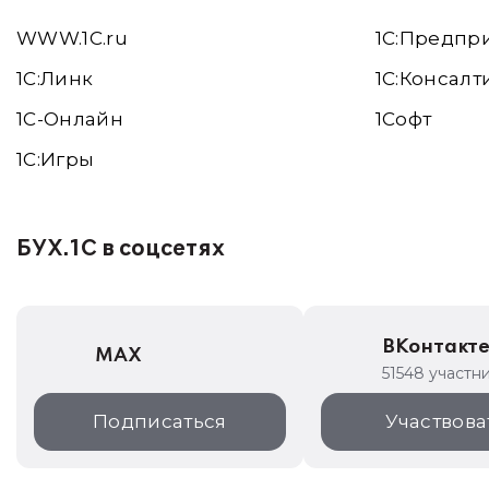
WWW.1С.ru
1С:Предпр
1С:Линк
1С:Консалт
1С-Онлайн
1Софт
1C:Игры
БУХ.1С в соцсетях
ВКонтакт
MAX
51548 участн
Подписаться
Участвова