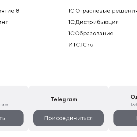
иятие 8
1С Отраслевые решени
инг
1С:Дистрибьюция
1С:Образование
ИТС.1C.ru
е
О
Telegram
иков
13
ть
Присоединиться