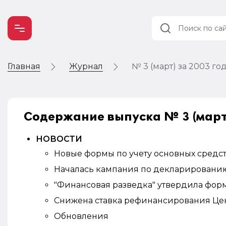
Главная
Журнал
№ 3 (март) за 2003 го
Учет и
налогообложение
Автоматизация
Содержание выпуска № 3 (март)
НОВОСТИ
Новые формы по учету основных средс
Началась кампания по декларированию
"Финансовая разведка" утвердила форм
Снижена ставка рефинансирования Це
Обновления