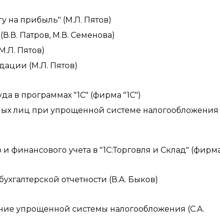
у на прибыль" (М.Л. Пятов)
В.В. Патров, М.В. Семенова)
М.Л. Пятов)
ации (М.Л. Пятов)
а в программах "1С" (фирма "1С")
ных лиц при упрощенной системе налогообложения
 финансового учета в "1С:Торговля и Склад" (фирма 
ухгалтерской отчетности (В.А. Быков)
ние упрощенной системы налогообложения (С.А.